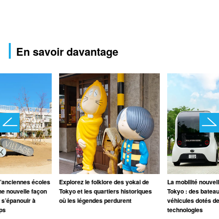
En savoir davantage
d’anciennes écoles
Explorez le folklore des yokai de
La mobilité nouvel
e nouvelle façon
Tokyo et les quartiers historiques
Tokyo : des bateau
 s’épanouir à
où les légendes perdurent
véhicules dotés d
ps
technologies