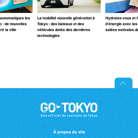
 automatiques les
La mobilité nouvelle génération à
Hydratez-vous et fa
o : de nouvelles
Tokyo : des bateaux et des
d’énergie avec les
r la ville
véhicules dotés des dernières
salées estivales d
technologies
À propos du site