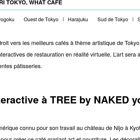
ORI TOKYO, WHAT CAFE
yogoku
Ouest de Tokyo
Harajuku
Sud de Tokyo
roit vers les meilleurs cafés à thème artistique de Tokyo
teractives de restauration en réalité virtuelle. L’art ser
entes pâtisseries.
teractive à TREE by NAKED y
umérique connu pour son travail au château de Nijo à Ky
pour créer ce café mariant art et nourriture. Les décorati