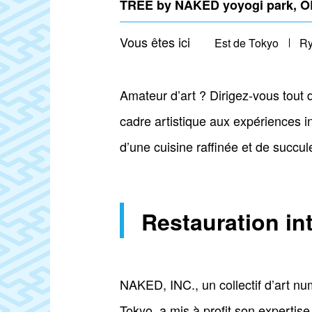
TREE by NAKED yoyogi park, 
Vous êtes ici
Est de Tokyo
R
Amateur d’art ? Dirigez-vous tout d
cadre artistique aux expériences in
d’une cuisine raffinée et de succul
Restauration in
NAKED, INC., un collectif d’art n
Tokyo, a mis à profit son expertise 