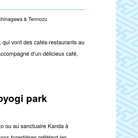
Shinagawa & Tennozu
, qui vont des cafés-restaurants au
a accompagné d’un délicieux café,
oyogi park
oto ou au sanctuaire Kanda à
ons forestières reflètent les