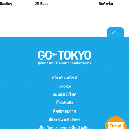
มืองอื่นๆ
JR East
ชินคังเซ็น
เกี่ยวกับเวปไซต์
Cookie
แผนผังเวปไซต์
ลิ้งค์อ้างอิง
ติดต่อสอบถาม
สีและขนาดตัวอักษร
เกี่ยวกับกองการท่องเที่ยวโตเกียว