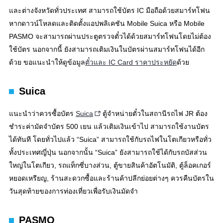
และต่างจังหวัดทั่วประเทศ สามารถใช้บัตร IC มือถือด้วยสมาร์ทโฟน
หากดาวน์โหลดและติดตั้งแอปพลิเคชัน Mobile Suica หรือ Mobile
PASMO จะสามารถผ่านประตูตรวจตั๋วได้ด้วยสมาร์ทโฟนโดยไม่ต้อง
ใช้บัตร นอกจากนี้ ยังสามารถเติมเงินในบัตรผ่านสมาร์ทโฟนได้อีก
ด้วย ขอแนะนำให้ดูข้อมูล
ตั๋วและ IC Card ราคาประหยัด
ด้วย
Suica
แนะนำว่าควรซื้อบัตร
Suica
ตู้จำหน่ายตั๋วในสถานีรถไฟ JR ต้อง
ชำระค่ามัดจำบัตร 500 เยน แล้วเติมเงินเข้าไป สามารถใช้งานบัตร
ได้ทันที โดยทั่วไปแล้ว “Suica” สามารถใช้กับรถไฟในโตเกียวหรือทั่ว
ทั้งประเทศญี่ปุ่น นอกจากนั้น “Suica” ยังสามารถใช้ได้กับรถบัสส่วน
ใหญ่ในโตเกียว, รถแท็กซี่บางส่วน, ตู้ขายสินค้าอัตโนมัติ, ตู้ล็อคเกอร์
หยอดเหรียญ, ร้านสะดวกซื้อและร้านค้าปลีกย่อยต่างๆ ควรคืนบัตรใน
วันสุดท้ายของการท่องเที่ยวเพื่อรับเงินมัดจำ
PASMO