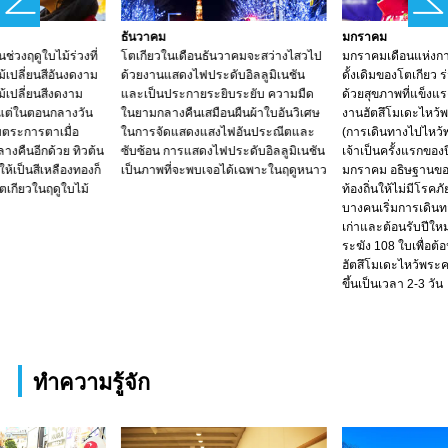
ธันวาคม
มกราคม
ช่วงฤดูใบไม้ร่วงที่
โตเกียวในเดือนธันวาคมจะสว่างไสวไป
มกราคมเดือนแห่งก
เปลี่ยนสีอันงดงาม
ด้วยงานแสดงไฟประดับอิลลูมิเนชัน
ดั้งเดิมของโตเกียว ร
้เปลี่ยนสีงดงาม
และเป็นประกายระยิบระยับ ความมืด
ด้วยสุขภาพที่แข็งแ
แต่ในตอนกลางวัน
ในยามกลางคืนเสมือนผืนผ้าใบอันวิเศษ
งานฮัตสึโมเดะไหว้พ
ามตระการตาเมื่อ
ในการจัดแสดงแสงไฟอันประณีตและ
(การเดินทางไปไหว้พ
งคืนอีกด้วย ทิวต้น
ซับซ้อน การแสดงไฟประดับอิลลูมิเนชัน
เจ้าเป็นครั้งแรกของปี
ให้เป็นสีเหลืองทองก็
เป็นภาพที่จะพบเจอได้เฉพาะในฤดูหนาว
มกราคม อธิษฐานขอ
ตเกียวในฤดูใบไม้
ท้องถิ่นให้ไม่มีโรคภั
บางคนเริ่มการเดินท
เก่าและต้อนรับปีใหม
ระฆัง 108 ใบเพื่อต้
ฮัตสึโมเดะไหว้พระค
ขึ้นเป็นเวลา 2-3 วัน
ทำความรู้จัก