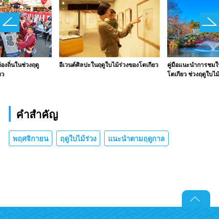
งถิ่นในช่วงฤดู
อีเวนต์ศิลปะในฤดูใบไม้ร่วงของโตเกียว
คู่มือแนะนำการชมใบ
ยว
โตเกียว ช่วงฤดูใบไม้
คำสำคัญ
พฤศจิกายน
ฤดูใบไม้ร่วง
แนะนำตามฤดูกาล