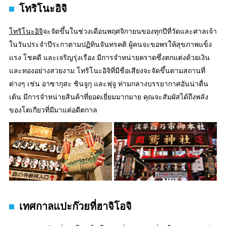
โทริโนะอิจิ
โทริโนะอิจิ
จะจัดขึ้นในช่วงเดือนพฤศจิกายนของทุกปีที่วัดและศาลเจ้า
ในวันประจำปีระกาตามปฏิทินจันทรคติ ผู้คนจะขอพรให้สุขภาพแข็ง
แรง โชคดี และเจริญรุ่งเรือง มีการจำหน่ายคราดซึ่งตกแต่งด้วยเงิน
และทองอย่างสวยงาม โทริโนะอิจิที่มีชื่อเสียงจะจัดขึ้นตามสถานที่
ต่างๆ เช่น อาซากุสะ ชินจูกุ และฟุจู ท่ามกลางบรรยากาศอันน่าตื่น
เต้น มีการจำหน่ายสินค้าที่ยอดเยี่ยมมากมาย คุณจะสัมผัสได้ถึงพลัง
ของโตเกียวที่มีมาแต่อดีตกาล
เทศกาลแปะก๊วยที่ฮาจิโอจิ