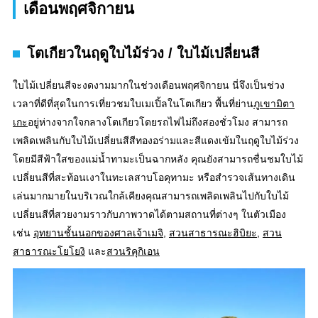
เดือนพฤศจิกายน
โตเกียวในฤดูใบไม้ร่วง / ใบไม้เปลี่ยนสี
ใบไม้เปลี่ยนสีจะงดงามมากในช่วงเดือนพฤศจิกายน นี่จึงเป็นช่วง
เวลาที่ดีที่สุดในการเที่ยวชมใบเมเปิ้ลในโตเกียว พื้นที่ย่าน
ภูเขามิตา
เกะ
อยู่ห่างจากใจกลางโตเกียวโดยรถไฟไม่ถึงสองชั่วโมง สามารถ
เพลิดเพลินกับใบไม้เปลี่ยนสีสีทองอร่ามและสีแดงเข้มในฤดูใบไม้ร่วง
โดยมีสีฟ้าใสของแม่น้ำทามะเป็นฉากหลัง คุณยังสามารถชื่นชมใบไม้
เปลี่ยนสีที่สะท้อนเงาในทะเลสาบโอคุทามะ หรือสำรวจเส้นทางเดิน
เล่นมากมายในบริเวณใกล้เคียงคุณสามารถเพลิดเพลินไปกับใบไม้
เปลี่ยนสีที่สวยงามราวกับภาพวาดได้ตามสถานที่ต่างๆ ในตัวเมือง
เช่น
อุทยานชั้นนอกของศาลเจ้าเมจิ
,
สวนสาธารณะฮิบิยะ
,
สวน
สาธารณะโยโยงิ
และ
สวนริคุกิเอน