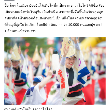
ปิ้งเล็กๆ ในเมือง ปัจจุบันได้เติบโตขึ้นเป็นงานอาวาโอโดริที่มีชื่อเสียง
เป็นรองแค่จังหวัดโทคุชิมะถิ่นกำเนิด เทศกาลซึ่งจัดขึ้นในวันหยุดสุด
สัปดาห์สุดท้ายของเดือนสิงหาคมนี้ เป็นหนึ่งในสตรีทเฟสติวัลฤดูร้อน
ที่ใหญ่ที่สุดในโตเกียว โดยมีนักเต้นมากกว่า 10,000 คนและผู้ชมกว่า
1 ล้านคนเข้าร่วมงาน
©งานเต้นรำโคเอ็นจิอาวาโอโดริ