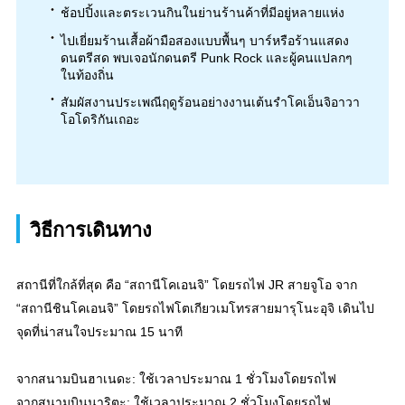
ช้อปปิ้งและตระเวนกินในย่านร้านค้าที่มีอยู่หลายแห่ง
ไปเยี่ยมร้านเสื้อผ้ามือสองแบบพื้นๆ บาร์หรือร้านแสดง
ดนตรีสด พบเจอนักดนตรี Punk Rock และผู้คนแปลกๆ
ในท้องถิ่น
สัมผัสงานประเพณีฤดูร้อนอย่างงานเต้นรำโคเอ็นจิอาวา
โอโดริกันเถอะ
วิธีการเดินทาง
สถานีที่ใกล้ที่สุด คือ “สถานีโคเอนจิ” โดยรถไฟ JR สายจูโอ จาก
“สถานีชินโคเอนจิ” โดยรถไฟโตเกียวเมโทรสายมารุโนะอุจิ เดินไป
จุดที่น่าสนใจประมาณ 15 นาที
จากสนามบินฮาเนดะ: ใช้เวลาประมาณ 1 ชั่วโมงโดยรถไฟ
จากสนามบินนาริตะ: ใช้เวลาประมาณ 2 ชั่วโมงโดยรถไฟ