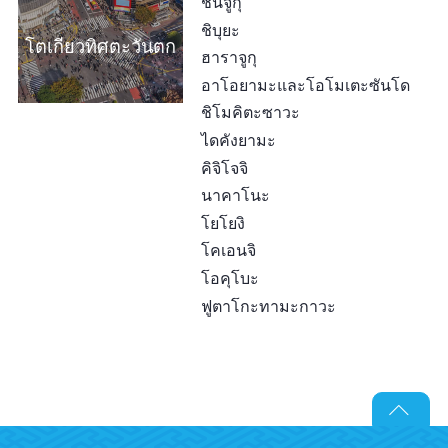
ชินจูกุ
ชิบุยะ
โตเกียวทิศตะวันตก
ฮาราจูกุ
อาโอยามะและโอโมเตะซันโด
ชิโมคิตะซาวะ
ไดคังยามะ
คิจิโจจิ
นาคาโนะ
โยโยงิ
โคเอนจิ
โอคุโบะ
ฟูตาโกะทามะกาวะ