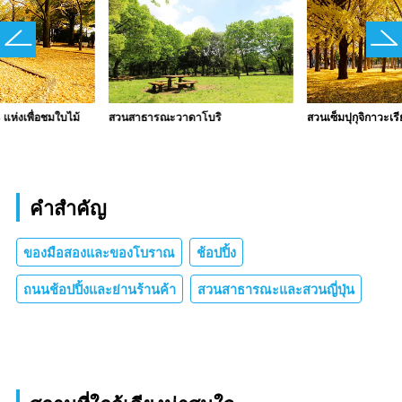
สวนสาธารณะวาดาโบริ
สวนเซ็มปุกุจิกาวะเรี
แห่งเพื่อชมใบไม้
คำสำคัญ
ของมือสองและของโบราณ
ช้อปปิ้ง
ถนนช้อปปิ้งและย่านร้านค้า
สวนสาธารณะและสวนญี่ปุ่น