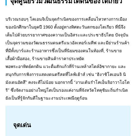
จุดศูนย์รวมวัฒนธรรมใต้ดินของโตเกียว
บริเวณรอบๆ โคเอนจิเป็นจุดกำเนิดของการเคลื่อนไหวทางการเมือง
ของนักศึกษาในยุคปี 1960 ตั้งอยู่ทางทิศตะวันตกของโตเกียว ที่นี่จึง
เต็มไปด้วยบรรยากาศของความเป็นอิสระและประชาธิปไตย ปัจจุบัน
เป็นจุดรวมของวัฒนธรรมดนตรีแนวอัลเทอร์เนทีฟ และมีย่านร้านค้า
ที่มีทั้งบาร์และร้านอาหารซึ่งเป็นที่นิยมของคนในท้องที่, ร้านขาย
เสื้อผ้ามือสอง, ร้านขายสินค้าราคาประหยัด
พอพระอาทิตย์ตกดิน แวะดื่มสักแก้วที่ร้านเหล้าสไตล์อิซากายะ และ
สนุกกับการฟังการแสดงดนตรีสดที่ไลฟ์เฮ้าส์ เช่น “ฮิงาชิโคเอนจิ นิ
มังเดนอัตสึ” คงจะดีไม่น้อย นอกจากนี้ “งานเต้นรำโคเอ็นจิอาวาโอโด
ริ” ซึ่งจัดงานอย่างใหญ่โตเป็นรองแค่งานที่จังหวัดโทคุชิมะถิ่นกำเนิด
ยังเป็นที่รู้จักกันดีในฐานะงานประเพณีฤดูร้อน
จุดเด่น