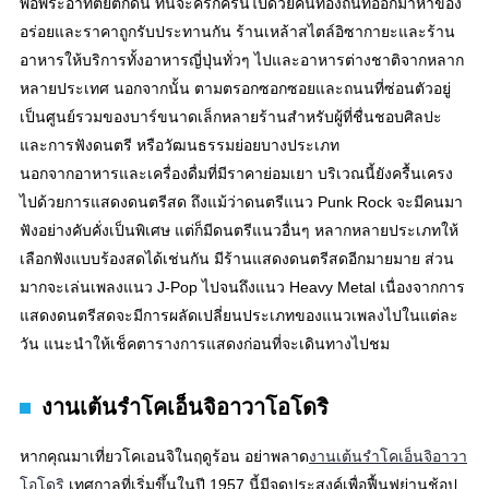
พอพระอาทิตย์ตกดิน ที่นี่จะครึกครื้นไปด้วยคนท้องถิ่นที่ออกมาหาของ
อร่อยและราคาถูกรับประทานกัน ร้านเหล้าสไตล์อิซากายะและร้าน
อาหารให้บริการทั้งอาหารญี่ปุ่นทั่วๆ ไปและอาหารต่างชาติจากหลาก
หลายประเทศ นอกจากนั้น ตามตรอกซอกซอยและถนนที่ซ่อนตัวอยู่
เป็นศูนย์รวมของบาร์ขนาดเล็กหลายร้านสำหรับผู้ที่ชื่นชอบศิลปะ
และการฟังดนตรี หรือวัฒนธรรมย่อยบางประเภท
นอกจากอาหารและเครื่องดื่มที่มีราคาย่อมเยา บริเวณนี้ยังครื้นเครง
ไปด้วยการแสดงดนตรีสด ถึงแม้ว่าดนตรีแนว Punk Rock จะมีคนมา
ฟังอย่างคับคั่งเป็นพิเศษ แต่ก็มีดนตรีแนวอื่นๆ หลากหลายประเภทให้
เลือกฟังแบบร้องสดได้เช่นกัน มีร้านแสดงดนตรีสดอีกมายมาย ส่วน
มากจะเล่นเพลงแนว J-Pop ไปจนถึงแนว Heavy Metal เนื่องจากการ
แสดงดนตรีสดจะมีการผลัดเปลี่ยนประเภทของแนวเพลงไปในแต่ละ
วัน แนะนำให้เช็คตารางการแสดงก่อนที่จะเดินทางไปชม
งานเต้นรำโคเอ็นจิอาวาโอโดริ
หากคุณมาเที่ยวโคเอนจิในฤดูร้อน อย่าพลาด
งานเต้นรำโคเอ็นจิอาวา
โอโดริ
เทศกาลที่เริ่มขึ้นในปี 1957 นี้มีจุดประสงค์เพื่อฟื้นฟูย่านช้อป