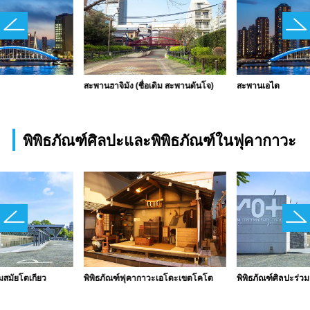
สะพานฮาจิมัง (ชื่อเดิม สะพานดันโจ)
สะพานเอไต
พิพิธภัณฑ์ศิลปะและพิพิธภัณฑ์ในฟุคากาวะ
วมสมัยโตเกียว
พิพิธภัณฑ์ฟุคากาวะเอโดะเขตโคโต
พิพิธภัณฑ์ศิลปะร่วม