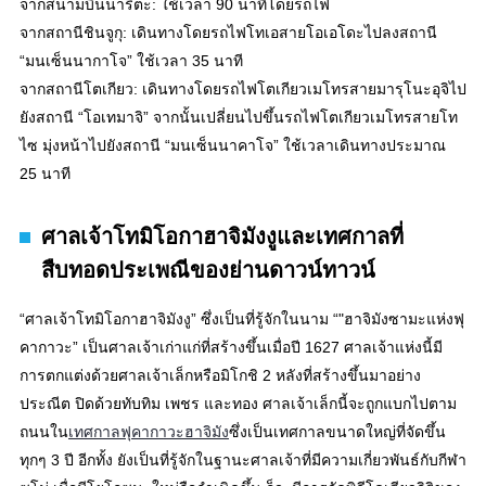
จากสนามบินนาริตะ: ใช้เวลา 90 นาทีโดยรถไฟ
จากสถานีชินจูกุ: เดินทางโดยรถไฟโทเอสายโอเอโดะไปลงสถานี
“มนเซ็นนากาโจ” ใช้เวลา 35 นาที
จากสถานีโตเกียว: เดินทางโดยรถไฟโตเกียวเมโทรสายมารุโนะอุจิไป
ยังสถานี “โอเทมาจิ” จากนั้นเปลี่ยนไปขึ้นรถไฟโตเกียวเมโทรสายโท
ไซ มุ่งหน้าไปยังสถานี “มนเซ็นนาคาโจ” ใช้เวลาเดินทางประมาณ
25 นาที
ศาลเจ้าโทมิโอกาฮาจิมังงูและเทศกาลที่
สืบทอดประเพณีของย่านดาวน์ทาวน์
“ศาลเจ้าโทมิโอกาฮาจิมังงู” ซึ่งเป็นที่รู้จักในนาม “"ฮาจิมังซามะแห่งฟุ
คากาวะ” เป็นศาลเจ้าเก่าแก่ที่สร้างขึ้นเมื่อปี 1627 ศาลเจ้าแห่งนี้มี
การตกแต่งด้วยศาลเจ้าเล็กหรือมิโกชิ 2 หลังที่สร้างขึ้นมาอย่าง
ประณีต ปิดด้วยทับทิม เพชร และทอง ศาลเจ้าเล็กนี้จะถูกแบกไปตาม
ถนนใน
เทศกาลฟุคากาวะฮาจิมัง
ซึ่งเป็นเทศกาลขนาดใหญ่ที่จัดขึ้น
ทุกๆ 3 ปี อีกทั้ง ยังเป็นที่รู้จักในฐานะศาลเจ้าที่มีความเกี่ยวพันธ์กับกีฬา