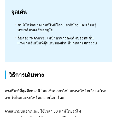
จุดเด่น
ชมมิโคชิอันงดงามที่โทมิโอกะ ฮาจิมังกุ และเรียนรู้
ประวัติศาสตร์ของซูโม่
ลิ้มลอง “ฟุคากาวะ เมชิ” อาหารดั้งเดิมของชนชั้น
แรงงานอันเป็นที่คุ้นเคยของย่านนี้มาหลายศตวรรษ
วิธีการเดินทาง
ทางที่ใกล้ที่สุดคือสถานี “มนเซ็นนากาโจ” ของรถไฟโตเกียวเมโทร
สายโทไซและรถไฟโทเอสายโอเอโดะ
จากสนามบินฮาเนดะ: ใช้เวลา 50 นาทีโดยรถไฟ