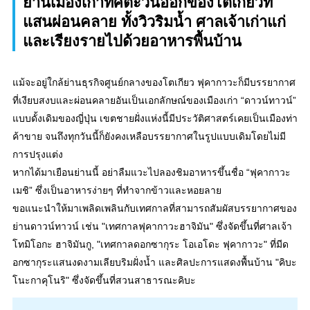
ย่านเมืองเก่าทิศตะวันออกของโตเกียวที่
แสนผ่อนคลาย ทั้งวิวริมน้ำ ศาลเจ้าเก่าแก่
และเรียงรายไปด้วยอาหารพื้นบ้าน
แม้จะอยู่ใกล้ย่านธุรกิจศูนย์กลางของโตเกียว ฟุคากาวะก็มีบรรยากาศ
ที่เงียบสงบและผ่อนคลายอันเป็นเอกลักษณ์ของเมืองเก่า “ดาวน์ทาวน์”
แบบดั้งเดิมของญี่ปุ่น เขตชายฝั่งแห่งนี้มีประวัติศาสตร์เคยเป็นเมืองท่า
ค้าขาย จนถึงทุกวันนี้ก็ยังคงเหลือบรรยากาศในรูปแบบเดิมโดยไม่มี
การปรุงแต่ง
หากได้มาเยือนย่านนี้ อย่าลืมแวะไปลองชิมอาหารขึ้นชื่อ “ฟุคากาวะ
เมชิ” ซึ่งเป็นอาหารง่ายๆ ที่ทำจากข้าวและหอยลาย
ขอแนะนำให้มาเพลิดเพลินกับเทศกาลที่สามารถสัมผัสบรรยากาศของ
ย่านดาวน์ทาวน์ เช่น "เทศกาลฟุคากาวะฮาจิมัน" ซึ่งจัดขึ้นที่ศาลเจ้า
โทมิโอกะ ฮาจิมันกู, "เทศกาลดอกซากุระ โอเอโดะ ฟุคากาวะ" ที่มีด
อกซากุระแสนงดงามเลียบริมฝั่งน้ำ และศิลปะการแสดงพื้นบ้าน "คิบะ
โนะกาคุโนริ" ซึ่งจัดขึ้นที่สวนสาธารณะคิบะ