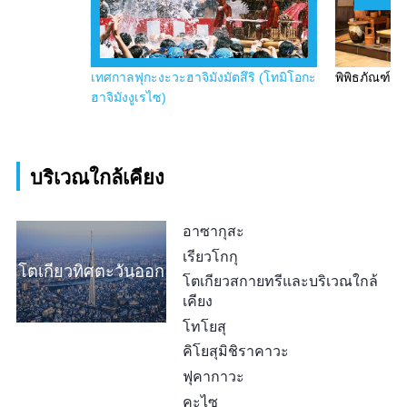
เทศกาลฟุกะงะวะฮาจิมังมัตสึริ (โทมิโอกะ
พิพิธภัณฑ์ฟ
ฮาจิมังงูเรไซ)
บริเวณใกล้เคียง
อาซากุสะ
เรียวโกกุ
โตเกียวทิศตะวันออก
โตเกียวสกายทรีและบริเวณใกล้
เคียง
โทโยสุ
คิโยสุมิชิราคาวะ
ฟุคากาวะ
คะไซ