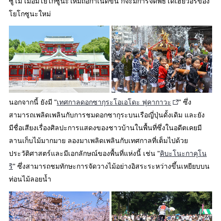
ซูโม่ เมื่อมีโยโกซูนะใหม่ถือกำเนิดขึ้น ก็จะมีการจัดพิธีโดเฮียวอิริของ
โยโกซูนะใหม่
นอกจากนี้ ยังมี "
เทศกาลดอกซากุระโอเอโดะ ฟุคากาวะ
" ซึ่ง
สามารถเพลิดเพลินกับการชมดอกซากุระบนเรือญี่ปุ่นดั้งเดิม และยัง
มีชื่อเสียงเรื่องศิลปะการแสดงของชาวบ้านในพื้นที่ซึ่งในอดีตเคยมี
ลานเก็บไม้มากมาย ลองมาเพลิดเพลินกับเทศกาลที่เต็มไปด้วย
ประวัติศาสตร์และมีเอกลักษณ์ของพื้นที่แห่งนี้ เช่น "
คิบะโนะกาคุโน
ริ
" ซึ่งสามารถชมทักษะการจัดวางไม้อย่างอิสระระหว่างขึ้นเหยียบบน
ท่อนไม้ลอยน้ำ