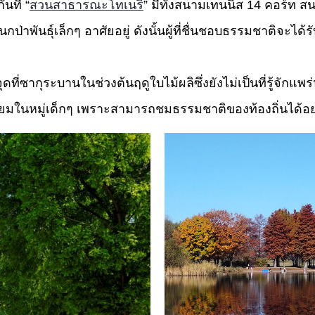
นที่ “
สวนสาธารณะโทเนริ
” มีทั้งสนามเทนนิส 14 คอร์ท 
นกป่าพันธุ์เล็กๆ อาศัยอยู่ ดังนั้นผู้ที่ชื่นชอบธรรมชาติจะไ
จุดที่ซากุระบานในช่วงต้นฤดูใบไม้ผลิซึ่งยังไม่เป็นที่รู้จักแพ
ิยมในหมู่เด็กๆ เพราะสามารถชมธรรมชาติของท้องถิ่นได้อย