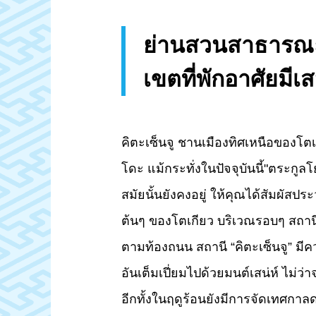
ย่านสวนสาธารณะ 
เขตที่พักอาศัยมีเ
คิตะเซ็นจู ชานเมืองทิศเหนือของโตเ
โดะ แม้กระทั่งในปัจจุบันนี้"ตระก
สมัยนั้นยังคงอยู่ ให้คุณได้สัมผัสป
ต้นๆ ของโตเกียว บริเวณรอบๆ สถานี
ตามท้องถนน สถานี “คิตะเซ็นจู” ม
อันเต็มเปี่ยมไปด้วยมนต์เสน่ห์ ไ
อีกทั้งในฤดูร้อนยังมีการจัดเทศกาลด