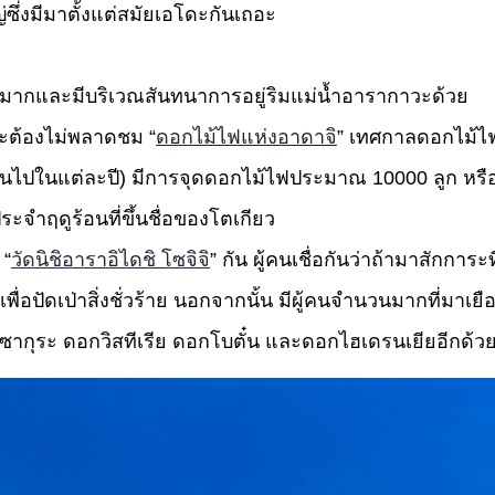
่งมีมาตั้งแต่สมัยเอโดะกันเถอะ
นมากและมีบริเวณสันทนาการอยู่ริมแม่น้ำอารากาวะด้วย
จะต้องไม่พลาดชม “
ดอกไม้ไฟแห่งอาดาจิ
” เทศกาลดอกไม้ไฟน
ปในแต่ละปี) มีการจุดดอกไม้ไฟประมาณ 10000 ลูก หรือ
ะจำฤดูร้อนที่ขึ้นชื่อของโตเกียว
 “
วัดนิชิอาราอิไดชิ โซจิจิ
” กัน ผู้คนเชื่อกันว่าถ้ามาสักการะที
่อปัดเป่าสิ่งชั่วร้าย นอกจากนั้น มีผู้คนจำนวนมากที่มาเยือ
ซากุระ ดอกวิสทีเรีย ดอกโบตั๋น และดอกไฮเดรนเยียอีกด้ว