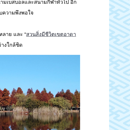
สนามเบสบอลและสนามกีฬาทั่วไป อีก
ด้รับความพึงพอใจ
ร่หลาย และ “
สวนสิ่งมีชีวิตเขตอาดา
่างใกล้ชิด