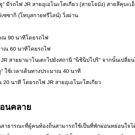
เซ็นจู” มีรถไฟ JR สายอุเอโนะโตเกียว (สายโจบัง) สายสึคุบ
ซากิ (โทบุสกายทรีไลน์) วิ่งผ่าน
มาณ 90 นาทีโดยรถไฟ
มาณ 60 นาทีโดยรถไฟ
 JR สายยามาโนเตะไปยังสถานี “นิชินิปโปริ” จากนั้นเปลี่
นจู” ใช้เวลาเดินทางประมาณ 40 นาที
ณ 20 นาที โดยรถไฟ JR สายอุเอโนะโตเกียว
่อนคลาย
ีสวนสาธารณะที่ผู้คนท้องถิ่นสามารถใช้เป็นที่พักผ่อนหย่อน