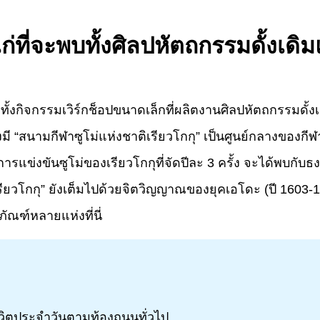
ก่ที่จะพบทั้งศิลปหัตถกรรมดั้งเดิมแ
ะ” มีทั้งกิจกรรมเวิร์กช็อปขนาดเล็กที่ผลิตงานศิลปหัตถกรรมดั้ง
มี “สนามกีฬาซูโม่แห่งชาติเรียวโกกุ” เป็นศูนย์กลางของกีฬาป
ารแข่งขันซูโม่ของเรียวโกกุที่จัดปีละ 3 ครั้ง จะได้พบกับธง
เรียวโกกุ” ยังเต็มไปด้วยจิตวิญญาณของยุคเอโดะ (ปี 1603-
ัณฑ์หลายแห่งที่นี่
้ชีวิตประจำวันตามท้องถนนทั่วไป