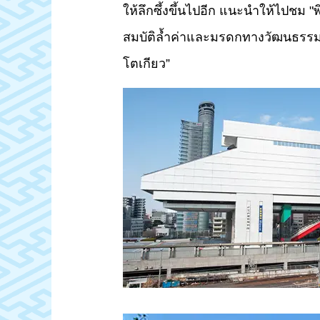
ให้ลึกซึ้งขึ้นไปอีก แนะนำให้ไปชม "พิ
สมบัติล้ำค่าและมรดกทางวัฒนธรรมที
โตเกียว”