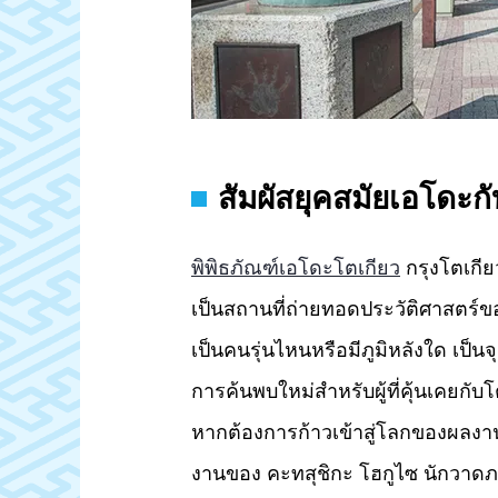
สัมผัสยุคสมัยเอโดะก
พิพิธภัณฑ์เอโดะโตเกียว
กรุงโตเกียว
เป็นสถานที่ถ่ายทอดประวัติศาสตร์ของ
เป็นคนรุ่นไหนหรือมีภูมิหลังใด เป็
การค้นพบใหม่สำหรับผู้ที่คุ้นเคยกับโ
หากต้องการก้าวเข้าสู่โลกของผลงา
งานของ คะทสุชิกะ โฮกูไซ นักวาดภา