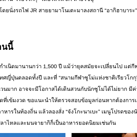
ี โดยนั่งรถไฟ JR สายยามาโนเตะมาลงสถานี “อากิฮาบาระ” 
านนี้
กำเนิดมานานกว่า 1,500 ปี แม้ว่ายุคสมัยจะเปลี่ยนไป แต่กีฬา
ทศญี่ปุ่นตลอดทั้งปี และที่ “สนามกีฬาซูโม่แห่งชาติเรียวโกก
ำนวนมาก อาจจะมีโอกาสได้เดินสวนกับนักซูโม่ได้ไม่ยาก มีค่
ำกัดที่เข้มงวด ขอแนะนำให้ตรวจสอบข้อมูลก่อนหากต้องการ
อาหารในท้องถิ่น แล้วลองสั่ง “จังโกะนาเบะ” เมนูโปรดของนั
มนูปลาไหลและมนจายากิก็เป็นอาหารยอดนิยมเช่นกัน