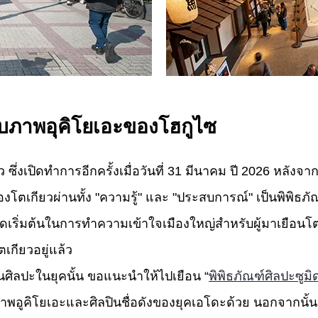
ับภาพอุคิโยเอะของโฮกูไซ
 ซึ่งเปิดทำการอีกครั้งเมื่อวันที่ 31 มีนาคม ปี 2026 หลังจ
โตเกียวผ่านทั้ง "ความรู้" และ "ประสบการณ์" เป็นพิพิธภัณฑ
นจุดเริ่มต้นในการทำความเข้าใจเมืองใหญ่สำหรับผู้มาเยือนโ
ตเกียวอยู่แล้ว
นศิลปะในยุคนั้น ขอแนะนำให้ไปเยือน “
พิพิธภัณฑ์ศิลปะซูม
พอูคิโยเอะและศิลปินชื่อดังของยุคเอโดะด้วย นอกจากนั้น 