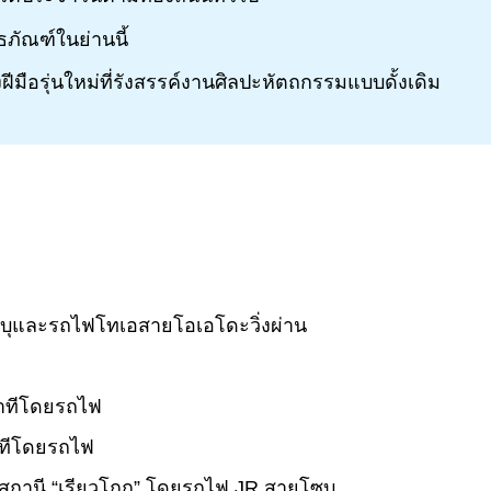
พิธภัณฑ์ในย่านนี้
ีมือรุ่นใหม่ที่รังสรรค์งานศิลปะหัตถกรรมแบบดั้งเดิม
โซบุและรถไฟโทเอสายโอเอโดะวิ่งผ่าน
นาทีโดยรถไฟ
าทีโดยรถไฟ
ปสถานี “เรียวโกกุ” โดยรถไฟ JR สายโซบุ