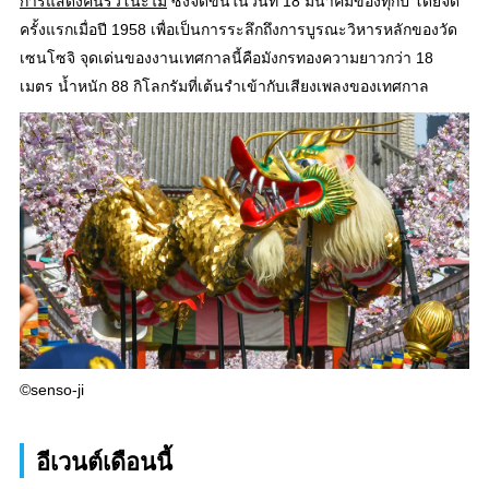
การแสดงคินริวโนะไม
ซึ่งจัดขึ้นในวันที่ 18 มีนาคมของทุกปี โดยจัด
ครั้งแรกเมื่อปี 1958 เพื่อเป็นการระลึกถึงการบูรณะวิหารหลักของวัด
เซนโซจิ จุดเด่นของงานเทศกาลนี้คือมังกรทองความยาวกว่า 18
เมตร น้ำหนัก 88 กิโลกรัมที่เต้นรำเข้ากับเสียงเพลงของเทศกาล
©senso-ji
อีเวนต์เดือนนี้