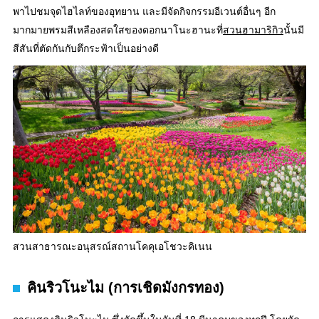
พาไปชมจุดไฮไลท์ของอุทยาน และมีจัดกิจกรรมอีเวนต์อื่นๆ อีก
มากมายพรมสีเหลืองสดใสของดอกนาโนะฮานะที่
สวนฮามาริกิว
นั้นมี
สีสันที่ตัดกันกับตึกระฟ้าเป็นอย่างดี
สวนสาธารณะอนุสรณ์สถานโคคุเอโชวะคิเนน
คินริวโนะไม (การเชิดมังกรทอง)