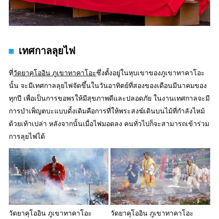
เทศกาลลุยไฟ
ที่
วัดยาคุโออิน ภูเขาทาคาโอะ
ซึ่งตั้งอยู่ในหุบเขาของภูเขาทาคาโอะ
นั้น จะมีเทศกาลลุยไฟจัดขึ้นในวันอาทิตย์ที่สองของเดือนมีนาคมของ
ทุกปี เพื่อเป็นการขอพรให้มีสุขภาพดีและปลอดภัย ในงานเทศกาลจะมี
การบำเพ็ญตบะแบบดั้งเดิมคือการที่ให้พระสงฆ์เดินบนไม้ที่กำลังไหม้
ด้วยเท้าเปล่า หลังจากนั้นเมื่อไฟมอดลง คนทั่วไปก็จะสามารถเข้าร่วม
การลุยไฟได้
วัดยาคุโออิน ภูเขาทาคาโอะ
วัดยาคุโออิน ภูเขาทาคาโอะ