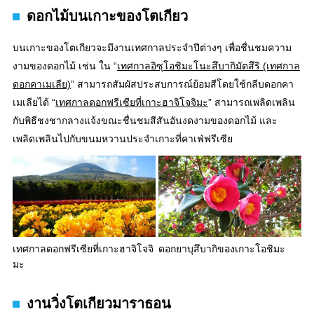
ดอกไม้บนเกาะของโตเกียว
บนเกาะของโตเกียวจะมีงานเทศกาลประจำปีต่างๆ เพื่อชื่นชมความ
งามของดอกไม้ เช่น ใน “
เทศกาลอิซุโอชิมะโนะสึบากิมัตสึริ (เทศกาล
ดอกคาเมเลีย)
” สามารถสัมผัสประสบการณ์ย้อมสีโดยใช้กลีบดอกคา
เมเลียได้ “
เทศกาลดอกฟรีเซียที่เกาะฮาจิโจจิมะ
” สามารถเพลิดเพลิน
กับพิธีชงชากลางแจ้งขณะชื่นชมสีสันอันงดงามของดอกไม้ และ
เพลิดเพลินไปกับขนมหวานประจำเกาะที่คาเฟ่ฟรีเซีย
เทศกาลดอกฟรีเซียที่เกาะฮาจิโจจิ
ดอกยาบุสึบากิของเกาะโอชิมะ
มะ
งานวิ่งโตเกียวมาราธอน