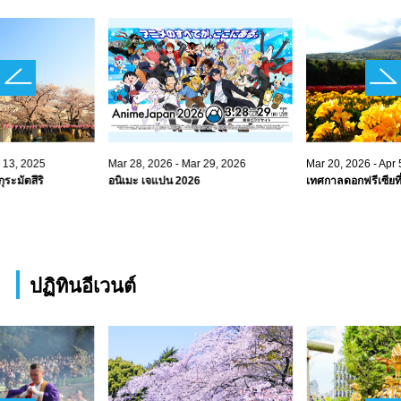
r 13, 2025
Mar 28, 2026 - Mar 29, 2026
Mar 20, 2026 - Apr 
ระมัตสึริ
อนิเมะ เจแปน 2026
เทศกาลดอกฟรีเซียที
ปฏิทินอีเวนต์