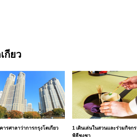
เกียว
คารศาลาว่าการกรุงโตเกียว
1 เดินเล่นในสวนและร่วมกิจก
พิธีชงชา