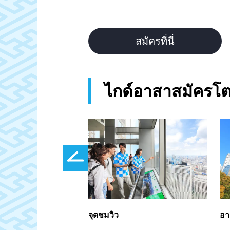
สมัครที่นี่
ไกด์อาสาสมัครโต
ชมเมืองและวัดในย่า
จุดชมวิว
อา
ระ