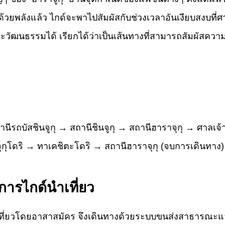
ไปด้วยพลังแล้ว ไกด์จะพาไปสัมผัสกับช่วงเวลาอันเงียบสงบที่
ละวัฒนธรรมได้ เรียกได้ว่าเป็นเส้นทางที่สามารถสัมผัสคว
่สถานีรถบัสชินจูกุ → สถานีชินจูกุ → สถานีฮาราจุกุ → ศาล
ุโดริ → ทาเคชิตะโดริ → สถานีฮาราจุกุ (จบการเดินทาง)
ริการไกด์นำเที่ยว
ที่ยวโดยอาสาสมัคร จึงเดินทางด้วยระบบขนส่งสาธารณะแล