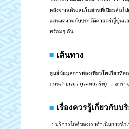
หลังจากเดินเล่นในย่านที่เปี่ยมล้น
แสนงดงามกับประวัติศาสตร์ญี่ปุ่นแ
พร้อมๆ กัน
เส้นทาง
ศูนย์ข้อมูลการท่องเที่ยวโตเกียวที
ถนนสายแมว (แคทสตรีท) → ฮาราจุก
เรื่องควรรู้เกี่ยวกับบ
บริการไกด์ของเราดำเนินการนำเ