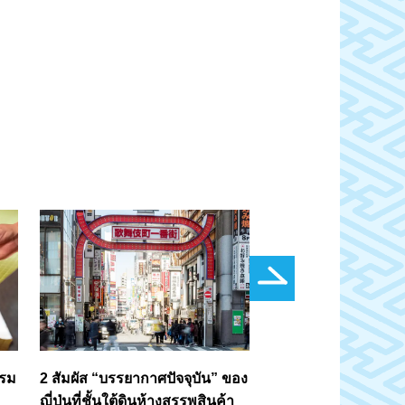
รรม
2 สัมผัส “บรรยากาศปัจจุบัน” ของ
3 ไปอาซากุสะกัน
ญี่ปุ่นที่ชั้นใต้ดินห้างสรรพสินค้า