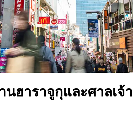
ย่านฮาราจูกุและศาลเจ้า