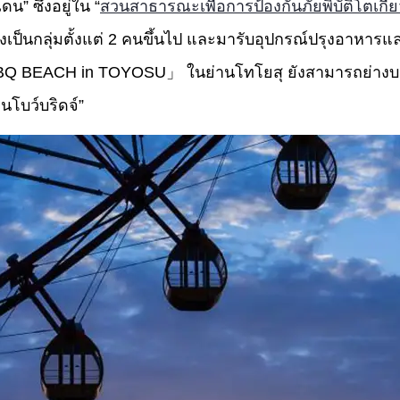
ดน” ซึ่งอยู่ใน “
สวนสาธารณะเพื่อการป้องกันภัยพิบัติโตเกีย
ป็นกลุ่มตั้งแต่ 2 คนขึ้นไป และมารับอุปกรณ์ปรุงอาหารและวั
BBQ BEACH in TOYOSU」 ในย่านโทโยสุ ยังสามารถย่างบาร
โบว์บริดจ์”