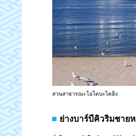
สวนสาธารณะโอไดบะไคฮิง
ย่างบาร์บีคิวริมชาย