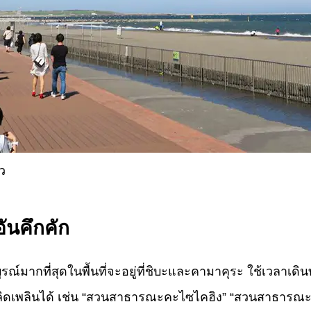
ว
ันคึกคัก
มากที่สุดในพื้นที่จะอยู่ที่ชิบะและคามาคุระ ใช้เวลาเดินทา
ห้เพลิดเพลินได้ เช่น “สวนสาธารณะคะไซไคฮิง” “สวนสาธา