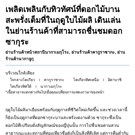
เพลิดเพลินกับทิวทัศน์ที่ดอกไม้บาน
สะพรั่งเต็มที่ในฤดูใบไม้ผลิ เดินเล่น
ในย่านร้านค้าที่สามารถชื่นชมดอก
ซากุระ
ย่านร้านค้าหน้าสถานีนากาเมกุโระ, ย่านร้านค้าคากูราซากะ, ย่าน
ร้านค้านากาจูกุ
บริเวณใกล้เคียง
ใจกลางโตเกียว
คากูราซากะ
โตเกียวทิศเหนือ
อิตาบาชิ
โตเกียวทิศใต้
นากาเมกุโระ
*เนื้อหาอาจแตกต่างกันไปเมื่อคุณเปลี่ยนการแสดงภาษาของหน้า
ฤดูใบไม้ผลิมาเยือนพร้อมกับฤดูกาลที่ชีวิตใหม่เกิดขึ้น และช่วงเวลานี้
ก็ยังเป็นฤดูกาลที่ดอกซากุระบานสะพรั่งงดงามด้วย ซากุระซึ่งเป็น
ดอกไม้ที่เปรียบดั่งสัญลักษณ์ของญี่ปุ่นนั้น การไปชื่นชมตามสวน
สาธารณะและสถานที่ท่องเที่ยวชื่อดังก็เป็นสิ่งที่ดีเลิศ แต่การดื่มด่ำกับ