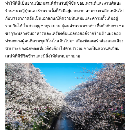
ทำให้ที่นี่เป็นย่านเปี่ยมเสน่ห์สำหรับผู้ที่ชื่นชอบเทรนด์และงานศิลปะ
ร้านขนมญี่ปุ่นและร้านราเม็งก็ยังมีอยู่มากมาย สามารถเพลิดเพลินไป
กับบรรยากาศอันเป็นเอกลักษณ์ที่ความทันสมัยและความดั้งเดิมอยู่
ร่วมกันได้ ในช่วงฤดูซากุระบาน ผู้คนจำนวนมากต่างดื่มด่ำกับการชม
ซากุระพลางจิบอาหารและเครื่องดื่มแอลกอฮอล์จากร้านค้าแผงลอย
ท่ามกลางผู้คนที่สวมชุดกิโมโนเดินไปมา เสียงชัตเตอร์กล้องและเสียง
หัวเราะของนักท่องเที่ยวก็ดังก้องไปทั่วบริเวณ ช่างเป็นสถานที่เปี่ยม
เสน่ห์ที่มีชีวิตชีวาและมีสิ่งให้ค้นพบมากมาย