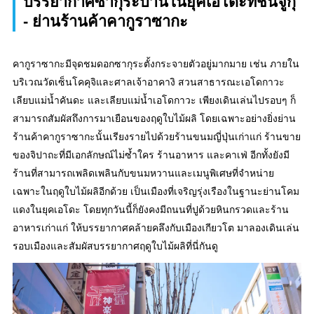
บรรยากาศซากุระบานในยุคเอโดะที่ชินจูกุ
- ย่านร้านค้าคากูราซากะ
คากูราซากะมีจุดชมดอกซากุระตั้งกระจายตัวอยู่มากมาย เช่น ภายใน
บริเวณวัดเซ็นโคคุจิและศาลเจ้าอาคางิ สวนสาธารณะเอโดกาวะ
เลียบแม่น้ำคันดะ และเลียบแม่น้ำเอโดกาวะ เพียงเดินเล่นไปรอบๆ ก็
สามารถสัมผัสถึงการมาเยือนของฤดูใบไม้ผลิ โดยเฉพาะอย่างยิ่งย่าน
ร้านค้าคากูราซากะนั้นเรียงรายไปด้วยร้านขนมญี่ปุ่นเก่าแก่ ร้านขาย
ของจิปาถะที่มีเอกลักษณ์ไม่ซ้ำใคร ร้านอาหาร และคาเฟ่ อีกทั้งยังมี
ร้านที่สามารถเพลิดเพลินกับขนมหวานและเมนูพิเศษที่จำหน่าย
เฉพาะในฤดูใบไม้ผลิอีกด้วย เป็นเมืองที่เจริญรุ่งเรืองในฐานะย่านโคม
แดงในยุคเอโดะ โดยทุกวันนี้ก็ยังคงมีถนนที่ปูด้วยหินกรวดและร้าน
อาหารเก่าแก่ ให้บรรยากาศคล้ายคลึงกับเมืองเกียวโต มาลองเดินเล่น
รอบเมืองและสัมผัสบรรยากาศฤดูใบไม้ผลิที่นี่กันดู