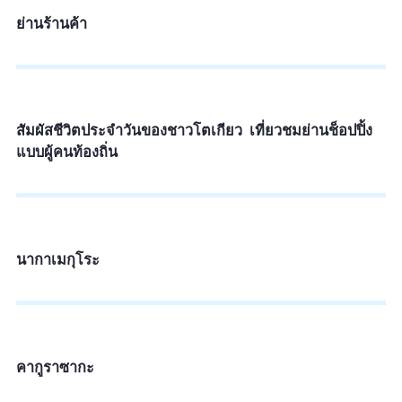
ย่านร้านค้า
สัมผัสชีวิตประจำวันของชาวโตเกียว เที่ยวชมย่านช็อปปิ้ง
แบบผู้คนท้องถิ่น
นากาเมกุโระ
คากูราซากะ