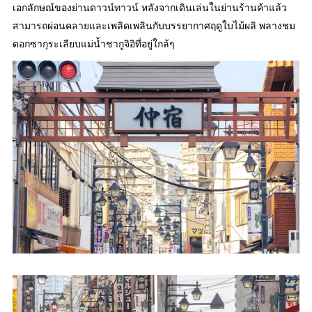
เอกลักษณ์ของย่านดาวน์ทาวน์ หลังจากเดินเล่นในย่านร้านค้าแล้ว
สามารถผ่อนคลายและเพลิดเพลินกับบรรยากาศฤดูใบไม้ผลิ พลางชม
ดอกซากุระเลียบแม่น้ำชากูจิอิที่อยู่ใกล้ๆ