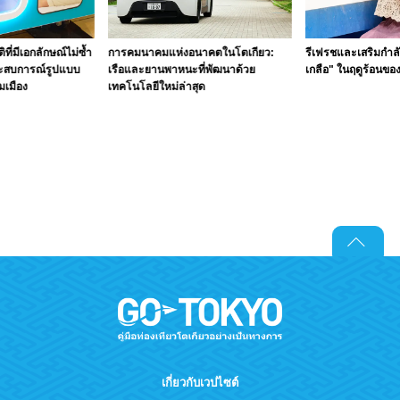
ิที่มีเอกลักษณ์ไม่ซ้ำ
การคมนาคมแห่งอนาคตในโตเกียว:
รีเฟรชและเสริมกำลั
ระสบการณ์รูปแบบ
เรือและยานพาหนะที่พัฒนาด้วย
เกลือ" ในฤดูร้อนขอ
มเมือง
เทคโนโลยีใหม่ล่าสุด
เกี่ยวกับเวปไซต์