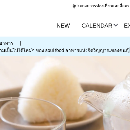
ผู้ประกอบการท่องเที่ยวและสื่อ
NEW
CALENDAR
E
ละอาหาร
|
วามเป็นไปได้ใหม่ๆ ของ soul food อาหารแห่งจิตวิญญาณของคนญี่ปุ่