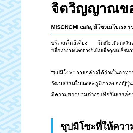
จิตวิญญาณของค
MISONOMI cafe, มิโซะเมโบเระ รป
บริเวณใกล้เคียง
โตเกียวทิศตะวั
*เนื้อหาอาจแตกต่างกันไปเมื่อคุณเปลี่
“ซุปมิโซะ” อาจกล่าวได้ว่าเป็นอาห
วัฒนธรรมในแต่ละภูมิภาคของญี่ปุ่น 
มีความพยายามต่างๆ เพื่อรังสรรค์ค
ซุปมิโซะที่ให้ค