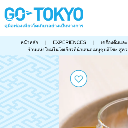
หน้าหลัก
|
EXPERIENCES
|
เครื่องดื่มแ
ร้านแห่งใหม่ในโตเกียวที่นำเสนอเมนูซุปมิโซะ สู่ค