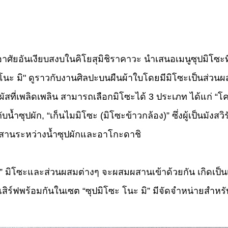
อาศัยอันเงียบสงบในคิโยสุมิชิราคาวะ นำเสนอเมนูซุปมิโซะท
นะ มิ" ดูราวกับงานศิลปะบนผืนผ้าใบโดยมีมิโซะเป็นส่วนผ
ัสที่เพลิดเพลิน สามารถเลือกมิโซะได้ 3 ประเภท ได้แก่ “โคเ
ำซุปผัก, “เก็นไมมิโซะ (มิโซะข้าวกล้อง)” ซึ่งผู้เป็นมังสวิ
สมผสานระหว่างน้ำซุปผักและอาโกะดาชิ
ิ” มิโซะและส่วนผสมต่างๆ จะผสมผสานเข้าด้วยกัน เกิดเป็นเม
อที่เสิร์ฟพร้อมกันในเซต “ซุปมิโซะ โนะ มิ” มีจัดจำหน่ายสำหร