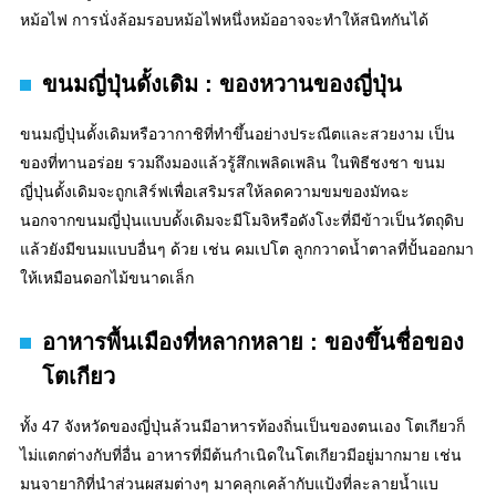
หม้อไฟ การนั่งล้อมรอบหม้อไฟหนึ่งหม้ออาจจะทำให้สนิทกันได้
ขนมญี่ปุ่นดั้งเดิม : ของหวานของญี่ปุ่น
ขนมญี่ปุ่นดั้งเดิมหรือวากาชิที่ทำขึ้นอย่างประณีตและสวยงาม เป็น
ของที่ทานอร่อย รวมถึงมองแล้วรู้สึกเพลิดเพลิน ในพิธีชงชา ขนม
ญี่ปุ่นดั้งเดิมจะถูกเสิร์ฟเพื่อเสริมรสให้ลดความขมของมัทฉะ
นอกจากขนมญี่ปุ่นแบบดั้งเดิมจะมีโมจิหรือดังโงะที่มีข้าวเป็นวัตถุดิบ
แล้วยังมีขนมแบบอื่นๆ ด้วย เช่น คมเปโต ลูกกวาดน้ำตาลที่ปั้นออกมา
ให้เหมือนดอกไม้ขนาดเล็ก
อาหารพื้นเมืองที่หลากหลาย : ของขึ้นชื่อของ
โตเกียว
ทั้ง 47 จังหวัดของญี่ปุ่นล้วนมีอาหารท้องถิ่นเป็นของตนเอง โตเกียวก็
ไม่แตกต่างกับที่อื่น อาหารที่มีต้นกำเนิดในโตเกียวมีอยู่มากมาย เช่น
มนจายากิที่นำส่วนผสมต่างๆ มาคลุกเคล้ากับแป้งที่ละลายน้ำแบ