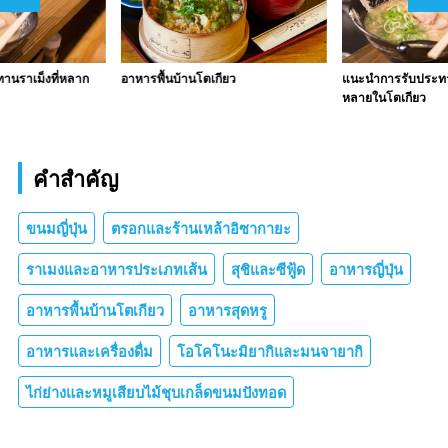
านราเม็งที่หลาก
อาหารพื้นบ้านโตเกียว
แนะนำการรับประทา
หลายในโตเกียว
คำสำคัญ
ขนมญี่ปุ่น
ตรอกและร้านเหล้าอิซากายะ
ราเมงและอาหารประเภทเส้น
สุชิและซีฟู้ด
อาหารญี่ปุ่น
อาหารพื้นบ้านโตเกียว
อาหารสุดหรู
อาหารและเครื่องดื่ม
โอโคโนะมิยากิและมนจายากิ
ไก่ย่างและหมูเสียบไม้ชุบเกล็ดขนมปังทอด