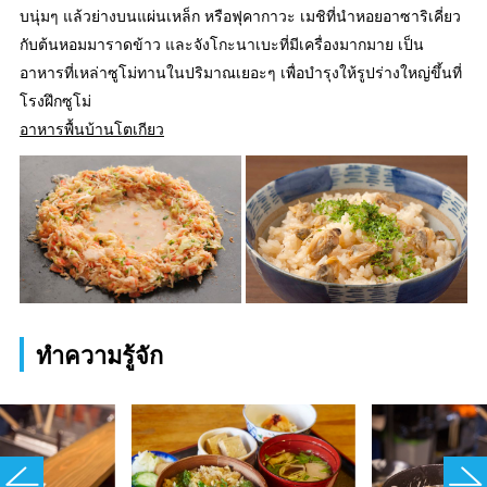
บนุ่มๆ แล้วย่างบนแผ่นเหล็ก หรือฟุคากาวะ เมชิที่นำหอยอาซาริเคี่ยว
กับต้นหอมมาราดข้าว และจังโกะนาเบะที่มีเครื่องมากมาย เป็น
อาหารที่เหล่าซูโม่ทานในปริมาณเยอะๆ เพื่อบำรุงให้รูปร่างใหญ่ขึ้นที่
โรงฝึกซูโม่
อาหารพื้นบ้านโตเกียว
ทำความรู้จัก