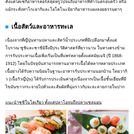
ตั้งแต่ไคเซกิอาหารคอร์สสุดหรูไปจนถึงอาหารที่ทำในครอบครัว หรือ
แม้กระทั่งทาโกะยากิและโอโคโนะมิยากิอาหารแผงลอยธรรมดาๆ
เนื้อสัตว์และอาหารทะเล
เนื่องจากที่ญี่ปุ่นทานปลาและสัตว์น้ำประเภทที่มีเปลือกมาตั้งแต่
โบราณ ซูชิและซาชิมิจึงมีประวัติศาสตร์ที่ยาวนาน ในทางตรงข้าม
การรับประทานเนื้อเพิ่งเริ่มเป็นที่แพร่หลายตั้งแต่สมัยเมจิ (ปี 1868-
1912) โดยในปัจจุบันสามารถทานอาหารเนื้อได้หลากหลายประเภท
เนื้อย่างได้รับความนิยมในฐานะอาหารรับประทานนอกบ้าน โดยวากิ
ว (เนื้อวัวญี่ปุ่น) ได้รับการประเมินค่าสูงเนื่องจากเป็นเนื้อชั้นเยี่ยมที่มี
ไขมันขาวกระจายไปทั่วและสัมผัสที่นุ่มราวกับจะละลายภายในปาก
แนะนำซูชิในโตเกียว ตั้งแต่ปลาโอจนถึงปลาแซลมอน