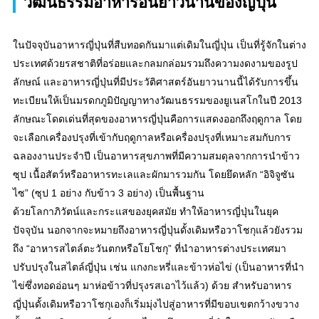
วัฒนธรรมอาหารอันยาวนานของญี่ปุ่น
ในปัจจุบันอาหารญี่ปุ่นที่สืบทอดกันมาแต่เดิมในญี่ปุ่น เป็นที่รู้จักในต่าง
ประเทศด้วยรสชาติที่อร่อยและกลมกล่อมรวมถึงความงดงามของรูป
ลักษณ์ และอาหารญี่ปุ่นที่มีประวัติศาสตร์อันยาวนานนี้ได้รับการขึ้น
ทะเบียนให้เป็นมรดกภูมิปัญญาทางวัฒนธรรมของยูเนสโกในปี 2013
ลักษณะโดดเด่นที่สุดของอาหารญี่ปุ่นคือการแสดงออกถึงฤดูกาล โดย
จะเลือกเครื่องปรุงที่เข้ากับฤดูกาลหรือเครื่องปรุงที่เหมาะสมกับการ
ฉลองงานประจำปี เป็นอาหารสุขภาพที่มีความสมดุลจากการนำข้าว
ซุป เนื้อสัตว์หรืออาหารทะเลและผักมารวมกัน โดยยึดหลัก “อิจิจูซัน
ไซ” (ซุป 1 อย่าง กับข้าว 3 อย่าง) เป็นพื้นฐาน
ด้วยโลกาภิวัตน์และกระแสของยุคสมัย ทำให้อาหารญี่ปุ่นในยุค
ปัจจุบัน นอกจากจะหมายถึงอาหารญี่ปุ่นดั้งเดิมหรือวาโชกุแล้วยังรวม
ถึง “อาหารสไตล์ตะวันตกหรือโยโชกุ” ที่นำอาหารต่างประเทศมา
ปรับปรุงในสไตล์ญี่ปุ่น เช่น แกงกะหรี่และข้าวห่อไข่ (เป็นอาหารที่นำ
ไข่ซึ่งทอดอ่อนๆ มาห่อข้าวที่ปรุงรสเอาไว้แล้ว) ด้วย สำหรับอาหาร
ญี่ปุ่นดั้งเดิมหรือวาโชกุเองก็เริ่มมุ่งไปสู่อาหารที่มีขอบเขตกว้างขวาง