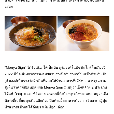
หัวปลาไทซึ่งเรียกได้ว่าเป็นราชาแห่งปลา ให้รสชาติที่เข้มข้นแสน
อร่อย
“Menya Sign” ได้รับเลือกให้เป็นบิบ กูร์มองด์ในมิชลินไกด์โตเกียวปี
2022 มีชื่อเสียงจากการผสมผสานราเม็งกับสาเกญี่ปุ่นเข้าด้วยกัน บิบ
กูร์มองด์เป็นรางวัลมิชลินที่มอบให้ร้านอาหารที่เสิร์ฟอาหารคุณภาพ
สูงในราคาที่สมเหตุสมผล Menya Sign มีเมนูราเม็งหลักๆ 2 ประเภท
ได้แก่ “โชยุ” และ “ชิโอะ” นอกจากนี้ยังมีอาบุระโซบะ และเมนูราเม็ง
พิเศษที่เปลี่ยนทุกเดือนอีกด้วย ปิดท้ายมื้ออาหารด้วยการจิบสาเกญี่ปุ่น
ที่รสชาติเข้ากันได้ดีกับราเม็งที่คุณเลือก