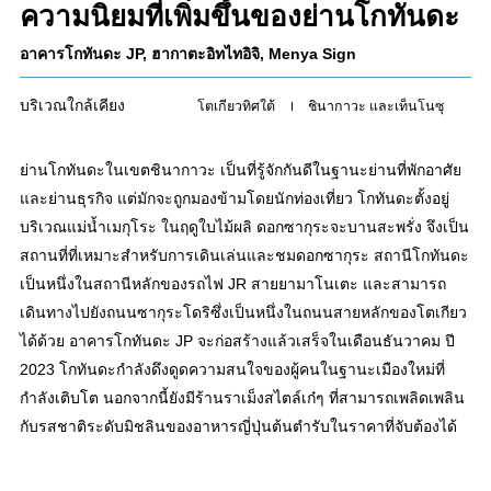
ความนิยมที่เพิ่มขึ้นของย่านโกทันดะ
อาคารโกทันดะ JP, ฮากาตะอิทไทอิจิ, Menya Sign
บริเวณใกล้เคียง
โตเกียวทิศใต้
ชินากาวะ และเท็นโนซุ
ย่านโกทันดะในเขตชินากาวะ เป็นที่รู้จักกันดีในฐานะย่านที่พักอาศัย
และย่านธุรกิจ แต่มักจะถูกมองข้ามโดยนักท่องเที่ยว โกทันดะตั้งอยู่
บริเวณแม่น้ำเมกุโระ ในฤดูใบไม้ผลิ ดอกซากุระจะบานสะพรั่ง จึงเป็น
สถานที่ที่เหมาะสำหรับการเดินเล่นและชมดอกซากุระ สถานีโกทันดะ
เป็นหนึ่งในสถานีหลักของรถไฟ JR สายยามาโนเตะ และสามารถ
เดินทางไปยังถนนซากุระโดริซึ่งเป็นหนึ่งในถนนสายหลักของโตเกียว
ได้ด้วย อาคารโกทันดะ JP จะก่อสร้างแล้วเสร็จในเดือนธันวาคม ปี
2023 โกทันดะกำลังดึงดูดความสนใจของผู้คนในฐานะเมืองใหม่ที่
กำลังเติบโต นอกจากนี้ยังมีร้านราเม็งสไตล์เก๋ๆ ที่สามารถเพลิดเพลิน
กับรสชาติระดับมิชลินของอาหารญี่ปุ่นต้นตำรับในราคาที่จับต้องได้