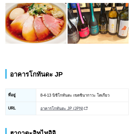
อาคารโกทันดะ JP
ที่อยู่
8-4-13 นิชิโกทันดะ เขตชินากาวะ โตเกียว
URL
อาคารโกทันดะ JP (JPN)
ฮากาตะอิทไทอิจิ