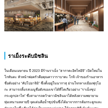
ราเม็งระดับมิชลิน
ในเดือนเมษายน ปี 2023 มีร้านราเม็ง "ฮากาตะอิทไทอิจิ" เปิดใหม่ใน
โกทันดะ หัวหน้าพ่อครัวคือคุณคาวาราบาตะ โกจิ เจ้าของร้านอาหาร
ชื่อดังอย่าง “คัปโปอาจิมิ” ซึ่งตั้งอยู่ในนากาสุ ย่านใจกลางเมืองฟุกุโอ
กะ สามารถลิ้มรสเมนูชื่อดังของเขาได้ที่โตเกียวอย่าง “ราเม็งซุป
กระดูกปลาไท” ซึ่งสามารถคว้าดาวมิชลินมาได้หลังความพยายาม
ทุ่มเทนานหลายปี จุดเด่นคือน้ำซุปข้นซึ่งได้มาจากการต้มกระดูกและ