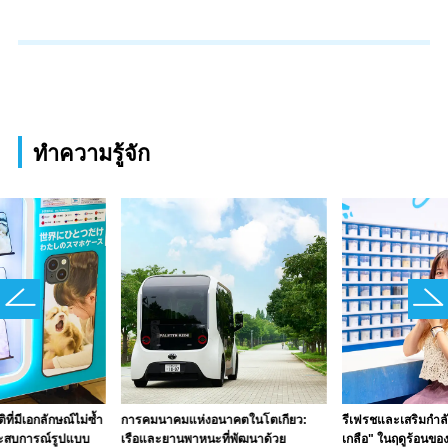
ทำความรู้จัก
ิที่มีเอกลักษณ์ไม่ซ้ำ
การคมนาคมแห่งอนาคตในโตเกียว:
รีเฟรชและเสริมกำลั
ระสบการณ์รูปแบบ
เรือและยานพาหนะที่พัฒนาด้วย
เกลือ" ในฤดูร้อนขอ