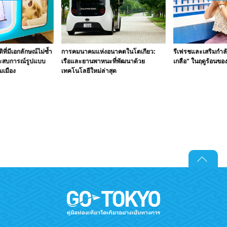
ิที่มีเอกลักษณ์ไม่ซ้ำ
การคมนาคมแห่งอนาคตในโตเกียว:
รีเฟรชและเสริมกำลั
ระสบการณ์รูปแบบ
เรือและยานพาหนะที่พัฒนาด้วย
เกลือ" ในฤดูร้อนขอ
มเมือง
เทคโนโลยีใหม่ล่าสุด