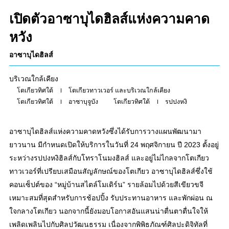
เปิดตัวอาซาบุไดฮิลส์แห่งความคาด
หวัง
อาซาบุไดฮิลส์
บริเวณใกล้เคียง
โตเกียวทิศใต้
โตเกียวทาวเวอร์ และบริเวณใกล้เคียง
โตเกียวทิศใต้
อาซาบุจูบัง
โตเกียวทิศใต้
รปปงหงิ
อาซาบุไดฮิลส์แห่งความคาดหวังซึ่งได้รับการวางแผนพัฒนามา
ยาวนาน มีกำหนดเปิดให้บริการในวันที่ 24 พฤศจิกายน ปี 2023 ตั้งอยู่
ระหว่างรปปงหงิฮิลส์กับโทราโนมงฮิลส์ และอยู่ไม่ไกลจากโตเกียว
ทาวเวอร์ที่เปรียบเสมือนสัญลักษณ์ของโตเกียว อาซาบุไดฮิลส์ซึ่งใช้
คอนเซ็ปต์ของ “หมู่บ้านสไตล์โมเดิร์น” รายล้อมไปด้วยสีเขียวขจี
เหมาะสมที่สุดสำหรับการช้อปปิ้ง รับประทานอาหาร และพักผ่อน ณ
ใจกลางโตเกียว นอกจากนี้ยังมอบโอกาสอันแสนน่าตื่นตาตื่นใจให้
เพลิดเพลินไปกับศิลปวัฒนธรรม เนื่องจากพิพิธภัณฑ์ศิลปะดิจิทัลที่