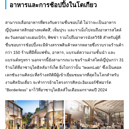
อาหารและการช้อปปิ้งในโตเกียว
สามารถเลือกอาหารที่ตรงกับความชื่นชอบได้ ไม่ว่าจะเป็นอาหาร
ญี่ปุ่นคลาสสิกอย่างทงคัตสึ, เท็มปุระ และราเม็งไปจนถึงอาหารสไตล์
ตะวันตกอย่างแฮมเบิร์ก, พิซซ่า รวมไปถึงอาหารมังสวิรัติ สำหรับผู้ที่
ชื่นชอบการช้อปปิ้งจะมีห้างสรรพสินค้าหลากหลายซึ่งรวบรวมร้านค้า
กว่า 150 ร้านที่มีทั้งแฟชั่น, อาหาร, แบรนด์ความงามชั้นนำ และ
แบรนด์หรูหรา นอกจากนี้ยังสามารถแวะชมร้านค้าสไตล์ญี่ปุ่นกว่า 31
ร้านได้ที่อาซาบุไดฮิลส์มาร์เก็ต ยิ่งไปกว่านั้น “teamLab” ซึ่งเป็นคอล
เลกชันงานศิลปะที่สร้างสถิติมีผู้เข้าเยี่ยมชมมากที่สุดในโลกสำหรับ
งานศิลปินเดี่ยว จะทำการย้ายโครงการศิลปะอิมเมอร์ซีฟอาร์ต
“Borderless” มาไว้ที่อาซาบุไดฮิลส์ในเดือนมกราคมปี 2024