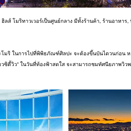
ิ ฮิลส์ โมริทาวเวอร์เป็นศูนย์กลาง มีทั้งร้านค้า, ร้านอาหา
ะโมริ ในการไปที่พิพิธภัณฑ์ศิลปะ จะต้องขึ้นบันไดวนก่อน หลัง
โตเกียวซิตี้วิว” ในวันที่ท้องฟ้าสดใส จะสามารถชมทัศนียภา