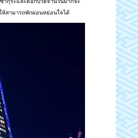
า ดอกซากุระและดอกบ๊วยจำนวนมากจะ
ำให้สามารถพักผ่อนหย่อนใจได้