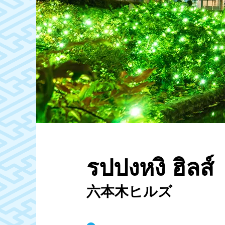
รปปงหงิ ฮิลส์
六本木ヒルズ