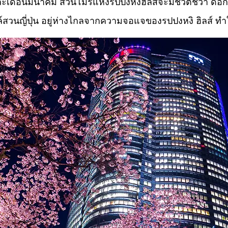
ธ์และเดือนมีนาคม สวนโมริแห่งรปปงหงิฮิลส์จะมีชีวิตชีว
ตล์สวนญี่ปุ่น อยู่ห่างไกลจากความจอแจของรปปงหงิ ฮิลส์ ท