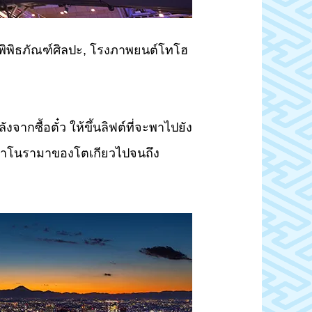
ร, พิพิธภัณฑ์ศิลปะ, โรงภาพยนต์โทโฮ
จากซื้อตั๋ว ให้ขึ้นลิฟต์ที่จะพาไปยัง
พวิวพาโนรามาของโตเกียวไปจนถึง