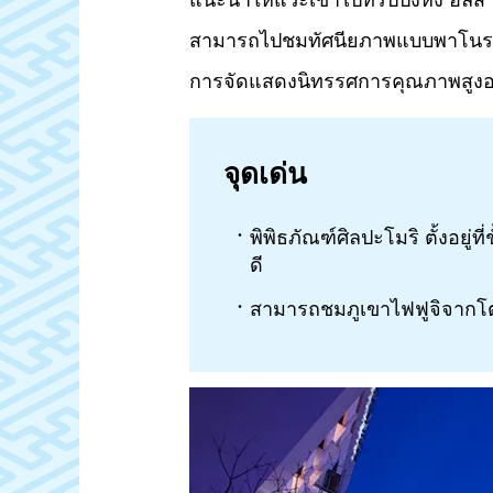
แนะนำให้แวะเข้าไปที่รปปงหงิ ฮิลส์
สามารถไปชมทัศนียภาพแบบพาโนรามาของโ
การจัดแสดงนิทรรศการคุณภาพสูง
จุดเด่น
พิพิธภัณฑ์ศิลปะโมริ ตั้งอยู
ดี
สามารถชมภูเขาไฟฟูจิจากโตเก