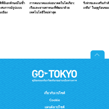
ิที่มีเอกลักษณ์ไม่ซ้ำ
การคมนาคมแห่งอนาคตในโตเกียว:
รีเฟรชและเสริมกำลั
ระสบการณ์รูปแบบ
เรือและยานพาหนะที่พัฒนาด้วย
เกลือ" ในฤดูร้อนขอ
มเมือง
เทคโนโลยีใหม่ล่าสุด
เกี่ยวกับเวปไซต์
Cookie
แผนผังเวปไซต์