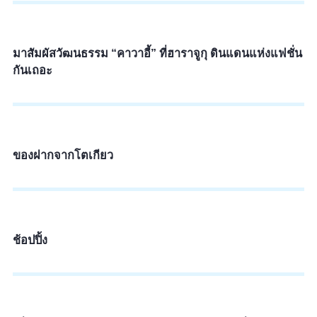
มาสัมผัสวัฒนธรรม “คาวาอี้” ที่ฮาราจูกุ ดินแดนแห่งแฟชั่น
กันเถอะ
ของฝากจากโตเกียว
ช้อปปิ้ง