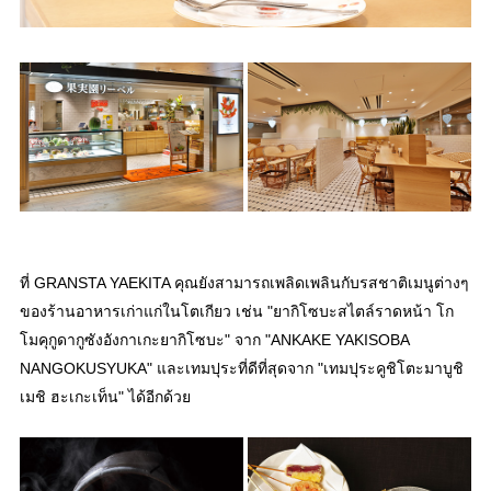
ที่ GRANSTA YAEKITA คุณยังสามารถเพลิดเพลินกับรสชาติเมนูต่างๆ
ของร้านอาหารเก่าแก่ในโตเกียว เช่น "ยากิโซบะสไตล์ราดหน้า โก
โมคุกูดากูซังอังกาเกะยากิโซบะ" จาก "ANKAKE YAKISOBA
NANGOKUSYUKA" และเทมปุระที่ดีที่สุดจาก "เทมปุระคูชิโตะมาบูชิ
เมชิ ฮะเกะเท็น" ได้อีกด้วย