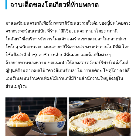
จานเด็ดของโตเกียวที่ห้ามพลาด
มาลองชิมมนจายากิเพื่อลิ้มรสชาติวัฒนธรรมดั้งเดิมของญี่ปุ่นโดยตรง
จากกระทะร้อนเทปปัน ที่ร้าน “สึกิชิมะมนจะ ทามาโตยะ สถานี
โตเกียว” ซึ่งบริหารจัดการโดยเจ้าของร้านขายส่งปลาในตลาดปลา
โทโยสุ พนักงานจะย่างมนจายากิให้อย่างสวยงามน่าทานไม่มีที่ติ โดย
ใช้แป้งสาลี น้ำซุปดาชิ กะหล่ำปลีหั่นฝอย และท็อปปิ้งต่างๆ
ถ้าอยากทานของหวาน ขอแนะนำให้ลองสตรอว์เบอร์รีพาร์เฟต์สไตล์
ญี่ปุ่นที่ร้านคาเฟ่ผลไม้ “คาจิสึเอนรีเบล” ใน “ยาเอคิตะ โชคุโด” คาจิสึ
เอนรีเบลเป็นร้านคาเฟ่ผลไม้เก่าแก่ที่มีร้านสำนักงานใหญ่ตั้งอยู่ใน
ย่านเมกุโระ