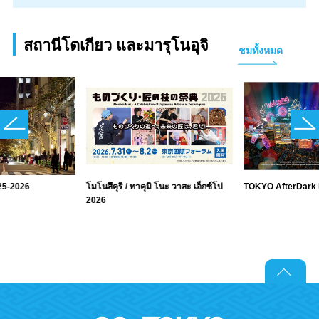
สถานีโตเกียว และมารุโนอุจิ
ชมทั้งหมด
025-2026
โมโนสึคุริ / ทาคุมิ โนะ วาสะ เอ็กซ์โป
TOKYO AfterDark
2026