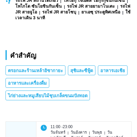
รถไฟ JR สถานีโตเกียว
โทโฮกุ โจเอ็ตสึ โฮกุริกุชินกันเซ็น
โทไกโด ซันโยชินกันเซ็น
รถไฟ JR สายยามาโนเตะ
รถไฟ
JR สายจูโอ
รถไฟ JR สายโซบุ
ยาเอซุ ประตูทิศเหนือ
ใช้
เวลาเดิน 3 นาที
คำสำคัญ
ตรอกและร้านเหล้าอิซากายะ
สุชิและซีฟู้ด
อาหารเอเชีย
อาหารและเครื่องดื่ม
ไก่ย่างและหมูเสียบไม้ชุบเกล็ดขนมปังทอด
11:00 -23:00
วันจันทร์
วันอังคาร
วันพุธ
วัน