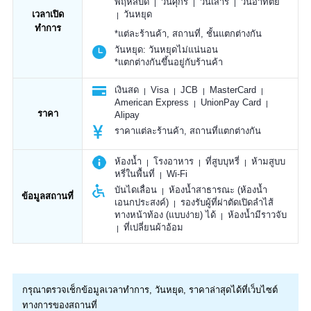
พฤหัสบดี
วันศุกร์
วันเสาร์
วันอาทิตย์
เวลาเปิด
วันหยุด
ทำการ
*แต่ละร้านค้า, สถานที่, ชั้นแตกต่างกัน
วันหยุด:
วันหยุดไม่แน่นอน
*แตกต่างกันขึ้นอยู่กับร้านค้า
เงินสด
Visa
JCB
MasterCard
American Express
UnionPay Card
ราคา
Alipay
ราคาแต่ละร้านค้า, สถานที่แตกต่างกัน
ห้องน้ำ
โรงอาหาร
ที่สูบบุหรี่
ห้ามสูบบ
หรี่ในพื้นที่
Wi-Fi
บันไดเลื่อน
ห้องน้ำสาธารณะ (ห้องน้ำ
ข้อมูลสถานที่
เอนกประสงค์)
รองรับผู้ที่ผ่าตัดเปิดลำไส้
ทางหน้าท้อง (แบบง่าย) ได้
ห้องน้ำมีราวจับ
ที่เปลี่ยนผ้าอ้อม
กรุณาตรวจเช็กข้อมูลเวลาทำการ, วันหยุด, ราคาล่าสุดได้ที่เว็บไซต์
ทางการของสถานที่