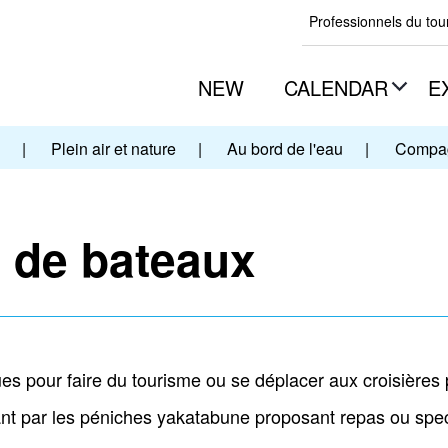
Professionnels du to
NEW
CALENDAR
E
|
Plein air et nature
|
Au bord de l'eau
|
Compag
 de bateaux
ues pour faire du tourisme ou se déplacer aux croisières 
nt par les péniches yakatabune proposant repas ou spe