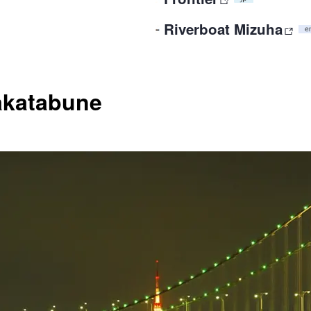
Riverboat Mizuha
akatabune