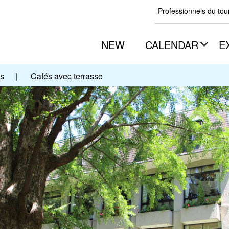
Professionnels du to
NEW
CALENDAR
E
es
|
Cafés avec terrasse