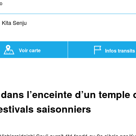
yo
Kita Senju
Voir carte
Infos transits
ans l’enceinte d’un temple d
estivals saisonniers