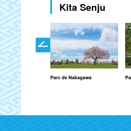
Kita Senju
oiri
Parc de Nakagawa
Pa