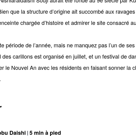
shiaraidaishi Souji aurait été fondé au 9e siècle par Kuk
ien que la structure d’origine ait succombé aux ravage
enceinte chargée d’histoire et admirer le site consacré
ute période de l’année, mais ne manquez pas l’un de ses f
 des carillons est organisé en juillet, et un festival de d
r le Nouvel An avec les résidents en faisant sonner la c
.
r
obu Daishi
5 min à pied