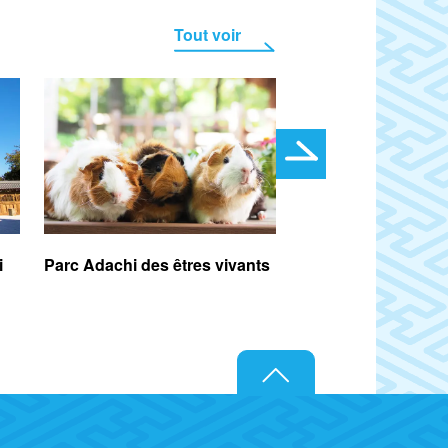
Tout voir
i
Parc Adachi des êtres vivants
Atelier de teinture 
(serviette)