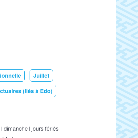
tionnelle
Juillet
tuaires (liés à Edo)
dimanche
jours fériés