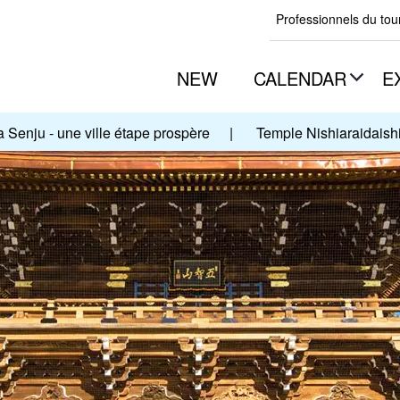
Professionnels du to
NEW
CALENDAR
E
a Senju - une ville étape prospère
|
Temple Nishiaraidaishi