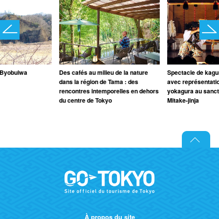
 Byobuiwa
Des cafés au milieu de la nature
Spectacle de kagu
dans la région de Tama : des
avec représentati
rencontres intemporelles en dehors
yokagura au sanct
du centre de Tokyo
Mitake-jinja
À propos du site