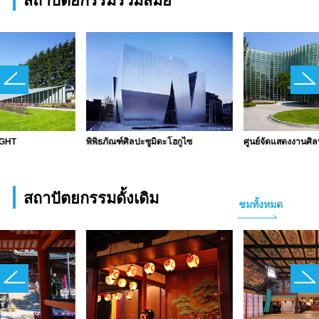
สถาปัตยกรรมร่วมสมัย
IGHT
พิพิธภัณฑ์ศิลปะซูมิดะโฮกูไซ
ศูนย์จัดแสดงงานศิล
สถาปัตยกรรมดั้งเดิม
ชมทั้งหมด