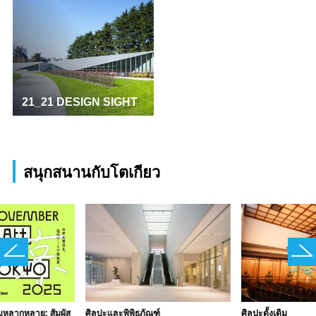
21_21 DESIGN SIGHT
สนุกสนานกับโตเกียว
หลากหลาย: สัมผัส
ศิลปะและพิพิธภัณฑ์
ศิลปะดั้งเดิม