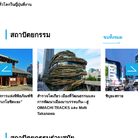
่วโลกในญี่ปุ่นที่งาน
สถาปัตยกรรม
ชมทั้งหมด
การแห่งพิพิธภัณฑ์ชิ
สำรวจโตเกียว เมืองที่วัฒนธรรมและ
ชิบุยะสกาย
สาเกโยชิดะยะ"
การพัฒนาเมืองมาบรรจบกัน—สู่
OIMACHI TRACKS และ MoN
Takanawa