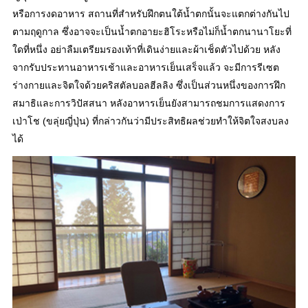
หรือการงดอาหาร สถานที่สำหรับฝึกตนใต้น้ำตกนั้นจะแตกต่างกันไป
ตามฤดูกาล ซึ่งอาจจะเป็นน้ำตกอายะฮิโระหรือไม่ก็น้ำตกนานาโยะที่
ใดที่หนึ่ง อย่าลืมเตรียมรองเท้าที่เดินง่ายและผ้าเช็ดตัวไปด้วย หลัง
จากรับประทานอาหารเช้าและอาหารเย็นเสร็จแล้ว จะมีการรีเซต
ร่างกายและจิตใจด้วยคริสตัลบอลฮีลลิง ซึ่งเป็นส่วนหนึ่งของการฝึก
สมาธิและการวิปัสสนา หลังอาหารเย็นยังสามารถชมการแสดงการ
เป่าโช (ขลุ่ยญี่ปุ่น) ที่กล่าวกันว่ามีประสิทธิผลช่วยทำให้จิตใจสงบลง
ได้