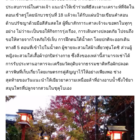
ประสบการณ์ในศาลเจ้า แนะนำให้เข้าร่วมพิธีสะเดาะเคราะห์ที่จัดใน
ตอนเช้าตรู่โดยนักบวชรุ่นที่ 18 แล้วจะได้รับแผ่นป้ายเขียนคำสอน
ด้านปรัชญาด้วยมือสีสันสดใส ผู้ที่มาสักการะศาลเจ้าจะขอพรในทุกๆ
อย่าง ไม่ว่าจะเป็นขอให้กิจการรุ่งเรือง, การเดินทางปลอดภัย ไปจนถึง
ขอให้หายจากโรคภัยไข้เจ็บ การฝึกตนใต้น้ำตก โดยปกติจะออกเดิน
ทางตี 5 ตอนที่เข้าไปในน้ำตก ผู้ชายจะสวมใส่ผ้าเตี่ยวฟุนโดชิ ส่วนผู้
หญิงจะสวมใส่เสื้อผ้าปกปิดร่างกาย ซึ่งสิ่งของเหล่านี้สามารถเช่าได้
การรับประทานอาหารจะเตรียมวัตถุดิบจากธรรมชาติหรือผักปลอด
สารพิษที่เก็บเกี่ยวโดยเกษตรกรคู่สัญญาไว้ให้อย่างเพียงพอ ช่วง
สุดท้ายของวันแนะนำให้เยียวยาความเหนื่อยล้าที่อ่างอาบน้ำซึ่งใช้ยา
สมุนไพรที่ปลูกจากสวนในชุคุโบเอง