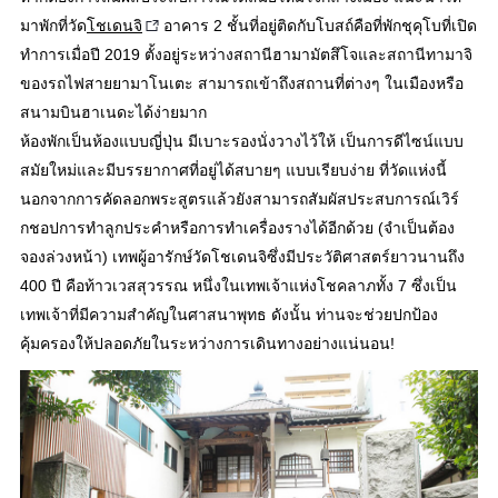
มาพักที่วัด
โชเดนจิ
อาคาร 2 ชั้นที่อยู่ติดกับโบสถ์คือที่พักชุคุโบที่เปิด
ทำการเมื่อปี 2019 ตั้งอยู่ระหว่างสถานีฮามามัตสึโจและสถานีทามาจิ
ของรถไฟสายยามาโนเตะ สามารถเข้าถึงสถานที่ต่างๆ ในเมืองหรือ
สนามบินฮาเนดะได้ง่ายมาก
ห้องพักเป็นห้องแบบญี่ปุ่น มีเบาะรองนั่งวางไว้ให้ เป็นการดีไซน์แบบ
สมัยใหม่และมีบรรยากาศที่อยู่ได้สบายๆ แบบเรียบง่าย ที่วัดแห่งนี้
นอกจากการคัดลอกพระสูตรแล้วยังสามารถสัมผัสประสบการณ์เวิร์
กชอปการทำลูกประคำหรือการทำเครื่องรางได้อีกด้วย (จำเป็นต้อง
จองล่วงหน้า) เทพผู้อารักษ์วัดโชเดนจิซึ่งมีประวัติศาสตร์ยาวนานถึง
400 ปี คือท้าวเวสสุวรรณ หนึ่งในเทพเจ้าแห่งโชคลาภทั้ง 7 ซึ่งเป็น
เทพเจ้าที่มีความสำคัญในศาสนาพุทธ ดังนั้น ท่านจะช่วยปกป้อง
คุ้มครองให้ปลอดภัยในระหว่างการเดินทางอย่างแน่นอน!