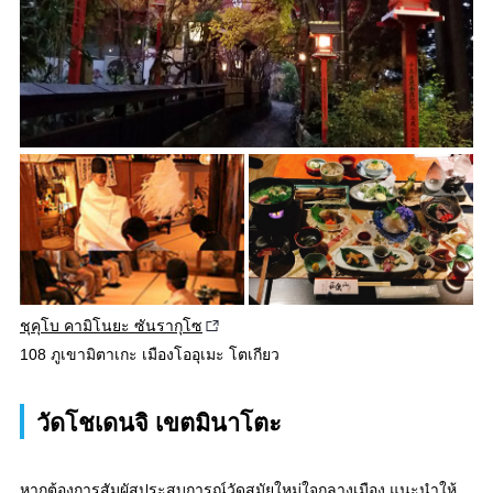
ชุคุโบ คามิโนยะ ซันรากุโซ
108 ภูเขามิตาเกะ เมืองโออุเมะ โตเกียว
วัดโชเดนจิ เขตมินาโตะ
หากต้องการสัมผัสประสบการณ์วัดสมัยใหม่ใจกลางเมือง แนะนำให้