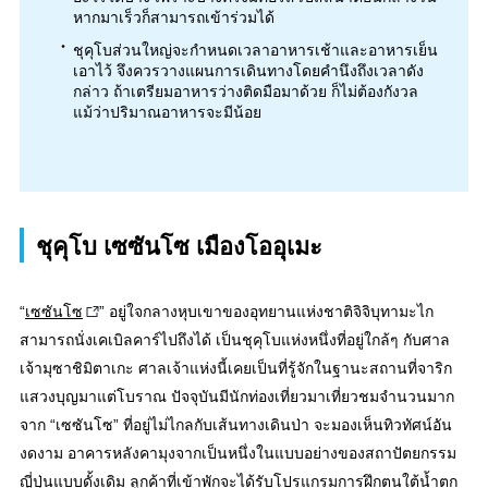
หากมาเร็วก็สามารถเข้าร่วมได้
ชุคุโบส่วนใหญ่จะกำหนดเวลาอาหารเช้าและอาหารเย็น
เอาไว้ จึงควรวางแผนการเดินทางโดยคำนึงถึงเวลาดัง
กล่าว ถ้าเตรียมอาหารว่างติดมือมาด้วย ก็ไม่ต้องกังวล
แม้ว่าปริมาณอาหารจะมีน้อย
ชุคุโบ เซซันโซ เมืองโออุเมะ
“
เซซันโซ
” อยู่ใจกลางหุบเขาของอุทยานแห่งชาติจิจิบุทามะไก
สามารถนั่งเคเบิลคาร์ไปถึงได้ เป็นชุคุโบแห่งหนึ่งที่อยู่ใกล้ๆ กับศาล
เจ้ามุซาชิมิตาเกะ ศาลเจ้าแห่งนี้เคยเป็นที่รู้จักในฐานะสถานที่จาริก
แสวงบุญมาแต่โบราณ ปัจจุบันมีนักท่องเที่ยวมาเที่ยวชมจำนวนมาก
จาก “เซซันโซ” ที่อยู่ไม่ไกลกับเส้นทางเดินป่า จะมองเห็นทิวทัศน์อัน
งดงาม อาคารหลังคามุงจากเป็นหนึ่งในแบบอย่างของสถาปัตยกรรม
ญี่ปุ่นแบบดั้งเดิม ลูกค้าที่เข้าพักจะได้รับโปรแกรมการฝึกตนใต้น้ำตก