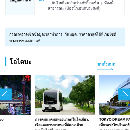
ข้อมูลสถานที่
บันไดเลื่อนสำหรับเก้าอี้รถเข็น
ห้องน้ำ
สาธารณะ (ห้องน้ำเอนกประสงค์)
กรุณาตรวจเช็กข้อมูลเวลาทำการ, วันหยุด, ราคาล่าสุดได้ที่เว็บไซต์
ทางการของสถานที่
โอไดบะ
ชมทั้งหมด
yo
การคมนาคมแห่งอนาคตในโตเกียว:
TOKYO DREAM PARK
เรือและยานพาหนะที่พัฒนาด้วย
เที่ยวแห่งใหม่ในอาร