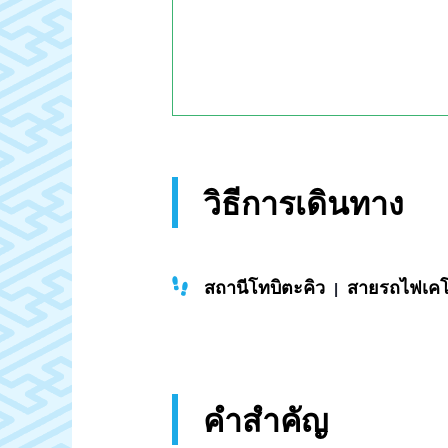
วิธีการเดินทาง
สถานีโทบิตะคิว
สายรถไฟเค
คำสำคัญ