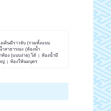
งเดินมีราวจับ (รวมทั้งแบบ
น้ำสาธารณะ (ห้องน้ำ
้าท้อง (แบบง่าย) ได้
ห้องน้ำมี
ใหญ่
ห้องให้นมบุตร