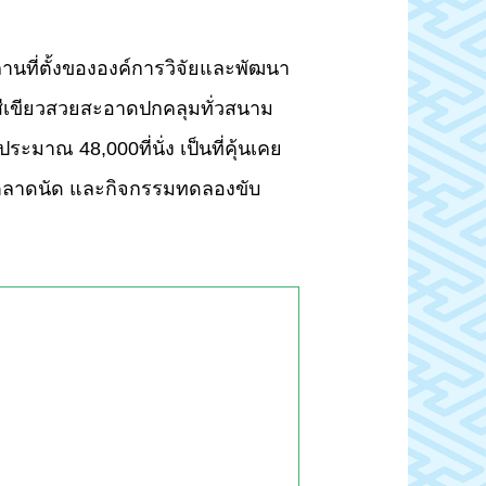
ถานที่ตั้งขององค์การวิจัยและพัฒนา
สีเขียวสวยสะอาดปกคลุมทั่วสนาม
ระมาณ 48,000ที่นั่ง เป็นที่คุ้นเคย
ต ตลาดนัด และกิจกรรมทดลองขับ