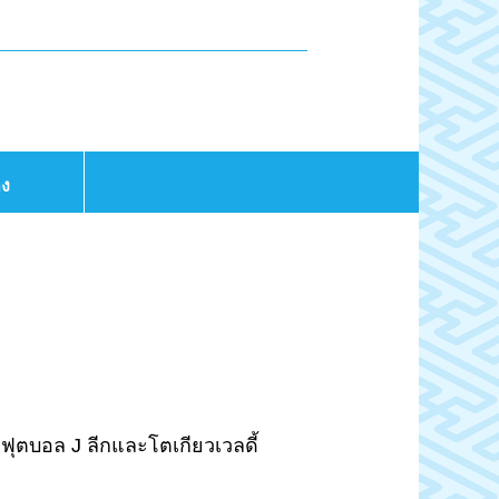
าง
ุตบอล J ลีกและโตเกียวเวลดี้