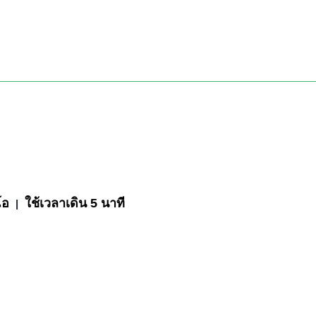
โอ
ใช้เวลาเดิน 5 นาที