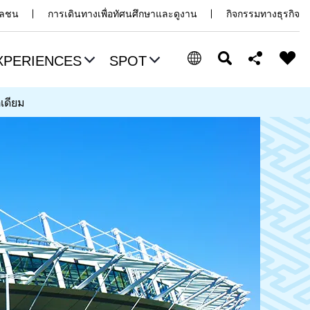
มวลชน
การเดินทางเพื่อทัศนศึกษาและดูงาน
กิจกรรมทางธุรกิจ
XPERIENCES
SPOT
เดียม