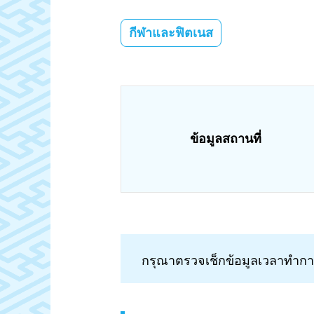
กีฬาและฟิตเนส
ข้อมูลสถานที่
กรุณาตรวจเช็กข้อมูลเวลาทำการ,