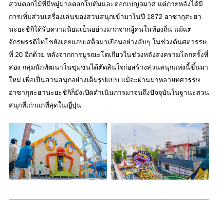
สวนดอกไม้ที่มีหมู่มวลดอกโบตั๋นและดอกเบญจมาศ แต่ภายหลังได้มี
การเพิ่มส่วนเครื่องเล่นของสวนสนุกเข้ามาในปี 1872 อาซากุสะฮา
นะยะชิกิได้รับความนิยมเป็นอย่างมากจากผู้คนในท้องถิ่น แม้แต่
จักรพรรดิไทโชยังเคยแอบเสด็จมาเยือนอย่างลับๆ ในช่วงต้นศตวรรษ
ที่ 20 อีกด้วย หลังจากการบูรณะโตเกียวในช่วงหลังสงครามโลกครั้งที่
สอง กลุ่มนักพัฒนาในชุมชนได้ตัดสินใจก่อสร้างสวนสนุกแห่งนี้ขึ้นมา
ใหม่ เพื่อเป็นสวนสนุกอย่างเต็มรูปแบบ แม้จะผ่านมาหลายทศวรรษ
อาซากุสะฮานะยะชิกิก็ยังเปิดดำเนินการมาจนถึงปัจจุบันในฐานะสวน
สนุกที่เก่าแก่ที่สุดในญี่ปุ่น