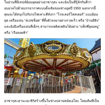
ในย่านที่มีเสน่ห์ย้อนยุคอย่างอาซากุสะ และยังเป็นที่รู้จักกันดีว่า
อบอวลไปด้วยบรรยากาศแบบดั้งเดิมของช่วงยุคปี 1950 นอกจากนี้
คุณจะได้สนุกไปกับรถไฟเหาะตีลังกา “โรลเลอร์โคสเตอร์” แบบย้อน
ยุค เครื่องเล่น “สเปซช็อต” ที่ทิ้งตัวลงมาอย่างรวดเร็ว หรือ “บ้านผีสิง”
และยังมีเครื่องเล่นที่เด็กๆ สามารถเพลิดเพลินได้อย่าง “แท็กซี่คุณหนู”
หรือ “เรือลอยฟ้า”
อาซากุสะฮานะยะชิกิสร้างขึ้นในช่วงปลายสมัยเอโดะ โดยเดิมทีเป็น