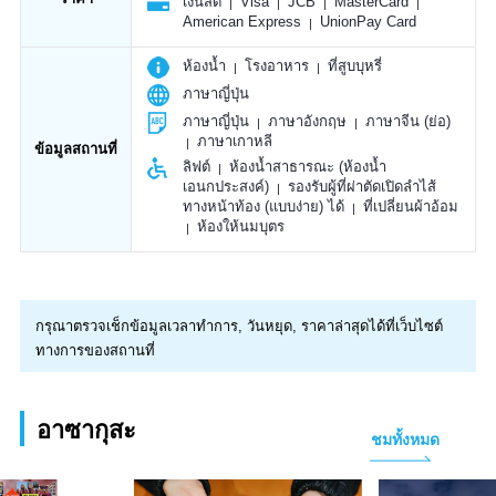
เงินสด
Visa
JCB
MasterCard
American Express
UnionPay Card
ห้องน้ำ
โรงอาหาร
ที่สูบบุหรี่
ภาษาญี่ปุ่น
ภาษาญี่ปุ่น
ภาษาอังกฤษ
ภาษาจีน (ย่อ)
ภาษาเกาหลี
ข้อมูลสถานที่
ลิฟต์
ห้องน้ำสาธารณะ (ห้องน้ำ
เอนกประสงค์)
รองรับผู้ที่ผ่าตัดเปิดลำไส้
ทางหน้าท้อง (แบบง่าย) ได้
ที่เปลี่ยนผ้าอ้อม
ห้องให้นมบุตร
กรุณาตรวจเช็กข้อมูลเวลาทำการ, วันหยุด, ราคาล่าสุดได้ที่เว็บไซต์
ทางการของสถานที่
อาซากุสะ
ชมทั้งหมด