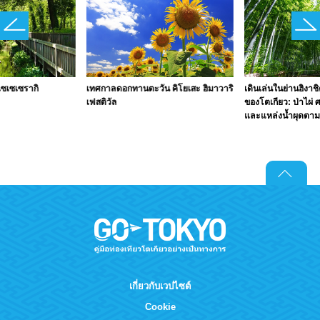
ซเซเซรากิ
เทศกาลดอกทานตะวัน คิโยเสะ ฮิมาวาริ
เดินเล่นในย่านฮิงาชิ
เฟสติวัล
ของโตเกียว: ป่าไผ่ 
และแหล่งน้ำผุดตา
เกี่ยวกับเวปไซต์
Cookie