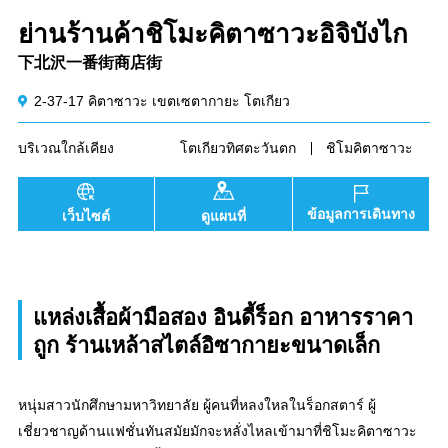
ย่านร้านค้าชิโมะคิตาซาวะอิจิบังไก
下北沢一番街商店街
2-37-17 คิตาซาวะ เขตเซตากายะ โตเกียว
บริเวณใกล้เคียง
โตเกียวทิศตะวันตก
ชิโมคิตาซาวะ
ข้อมูลการเดินทาง
เว็บไซต์
ดูแผนที่
แหล่งเสื้อผ้ามือสอง อินดี้ร็อก อาหารราคา
ถูก ร้านเหล้าสไตล์อิซากายะขนาดเล็ก
หนุ่มสาวนักศึกษามหาวิทยาลัย ผู้คนที่หลงใหลในร็อกสตาร์ ผู้
เชี่ยวชาญด้านแฟชั่นทันสมัยมักจะหลั่งไหลเข้ามาที่ชิโมะคิตาซาวะ