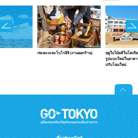
เซะตะงะยะโบโรอิจิ (งานออกร้าน)
ฤดูใบไม้ผลิในโตเกีย
รูปแบบใหม่ในอาคารเ
ปรับโฉมใหม่