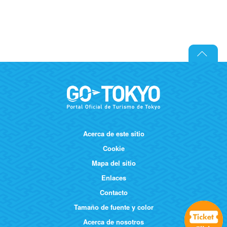
Acerca de este sitio
Cookie
Mapa del sitio
Enlaces
Contacto
Tamaño de fuente y color
Acerca de nosotros