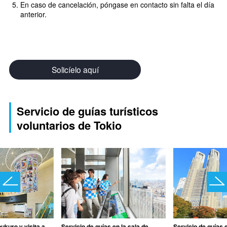
En caso de cancelación, póngase en contacto sin falta el día
anterior.
Solicíelo aquí
Servicio de guías turísticos
voluntarios de Tokio
ukuro y visita a
Servicio de guías en la sala de
Servicio de guías 