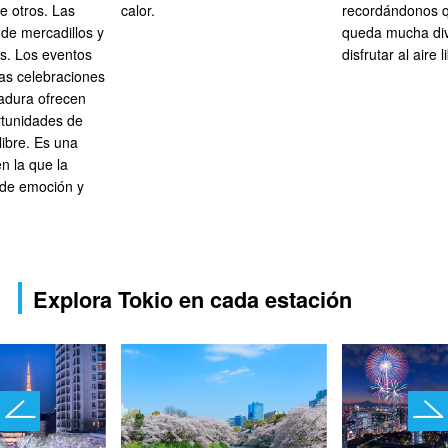
e otros. Las
calor.
recordándonos q
 de mercadillos y
queda mucha div
es. Los eventos
disfrutar al aire l
las celebraciones
adura ofrecen
rtunidades de
 libre. Es una
n la que la
 de emoción y
Explora Tokio en cada estación