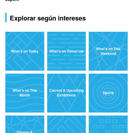
Explorar según intereses
What's on This
What's on Today
What's on Tomorrow
Weekend
What's on This
Current & Upcoming
Sports
Month
Exhibitions
Theatre &