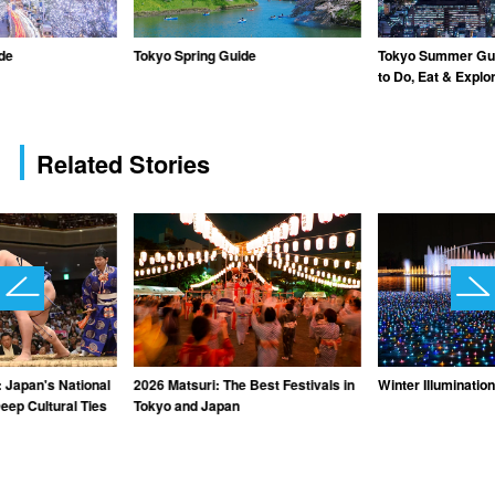
de
Tokyo Spring Guide
Tokyo Summer Gui
to Do, Eat & Explo
Related Stories
 Japan's National
2026 Matsuri: The Best Festivals in
Winter Illuminatio
eep Cultural Ties
Tokyo and Japan