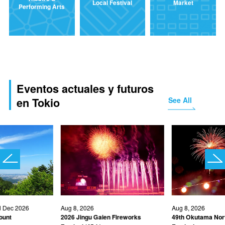
Local Festival
Market
Performing Arts
Eventos actuales y futuros
See All
en Tokio
d Dec 2026
Aug 8, 2026
Aug 8, 2026
ount
2026 Jingu Gaien Fireworks
49th Okutama Nor