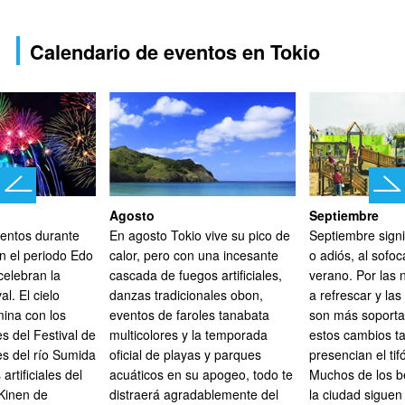
Calendario de eventos en Tokio
Agosto
Septiembre
ventos durante
En agosto Tokio vive su pico de
Septiembre signi
an el periodo Edo
calor, pero con una incesante
o adiós, al sofoc
celebran la
cascada de fuegos artificiales,
verano. Por las
l. El cielo
danzas tradicionales obon,
a refrescar y la
mina con los
eventos de faroles tanabata
son más soporta
es del Festival de
multicolores y la temporada
estos cambios t
les del río Sumida
oficial de playas y parques
presencian el tif
artificiales del
acuáticos en su apogeo, todo te
Muchos de los b
Kinen de
distraerá agradablemente del
la ciudad siguen 