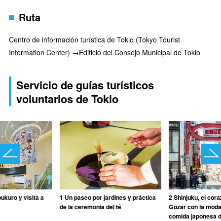
Ruta
Centro de información turística de Tokio (Tokyo Tourist
Information Center) →Edificio del Consejo Municipal de Tokio
Servicio de guías turísticos
voluntarios de Tokio
ukuro y visita a
1 Un paseo por jardines y práctica
2 Shinjuku, el cora
de la ceremonia del té
Gozar con la moda 
comida japonesa 