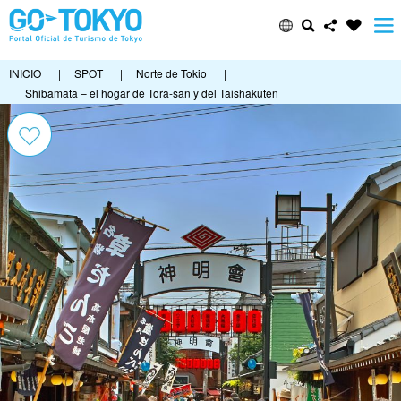
INICIO
|
SPOT
|
Norte de Tokio
|
Shibamata – el hogar de Tora-san y del Taishakuten