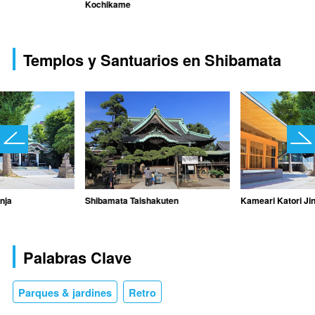
Kochikame
Templos y Santuarios en Shibamata
nja
Shibamata Taishakuten
Kameari Katori Jin
Palabras Clave
Parques & jardines
Retro