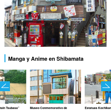
Manga y Anime en Shibamata
tain Tsubasa”
Museo Conmemorativo de
Estatuas Kochika