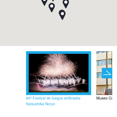
60º Festival de fuegos artificiales
Museo Conm
Katsushika Noryo