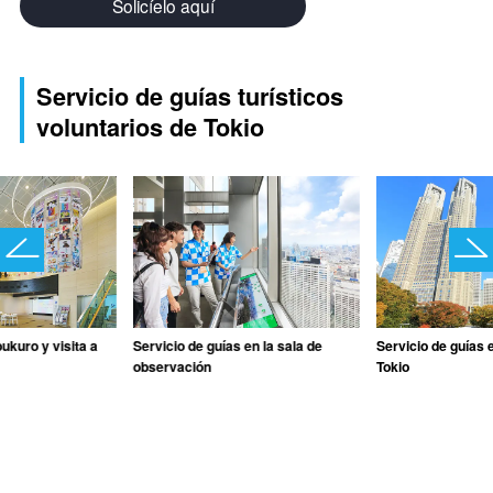
Solicíelo aquí
Servicio de guías turísticos
voluntarios de Tokio
ukuro y visita a
Servicio de guías en la sala de
Servicio de guías 
observación
Tokio