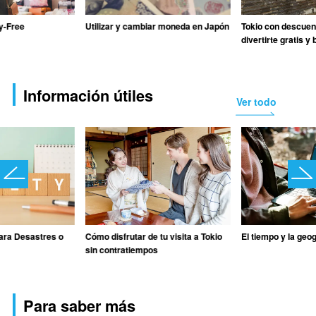
y-Free
Utilizar y cambiar moneda en Japón
Tokio con descuent
divertirte gratis y
Información útiles
Ver todo
para Desastres o
Cómo disfrutar de tu visita a Tokio
El tiempo y la geog
sin contratiempos
Para saber más