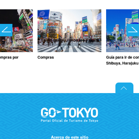
compras por
Compras
Guía para ir de c
Shibuya, Harajuk
Acerca de este sitio