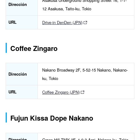
Asakusa Underground Shopping Street 16, 1-1-
Dirección
12 Asakusa, Taito-ku, Tokio
URL
Drive-in DenDen (JPN)
Coffee Zingaro
Nakano Broadway 2F, 5-52-15 Nakano, Nakano-
Dirección
ku, Tokio
URL
Coffee Zingaro (JPN)
Fujun Kissa Dope Nakano
Dirección
Grace Hill TMY 2F, 1-9-3 Arai, Nakano-ku, Tokio