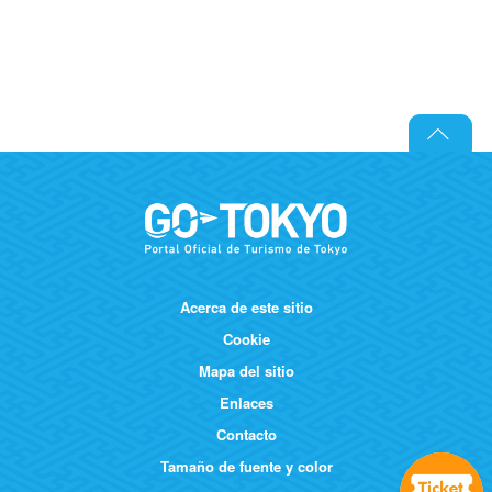
Acerca de este sitio
Cookie
Mapa del sitio
Enlaces
Contacto
Tamaño de fuente y color