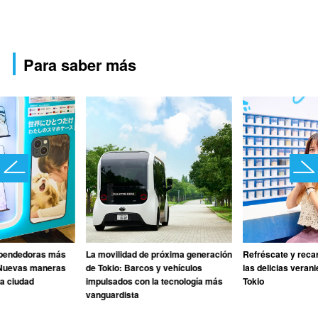
Para saber más
pendedoras más
La movilidad de próxima generación
Refréscate y reca
 Nuevas maneras
de Tokio: Barcos y vehículos
las delicias veran
la ciudad
impulsados con la tecnología más
Tokio
vanguardista