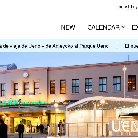
Industria 
NEW
CALENDAR
E
a de viaje de Ueno – de Ameyoko al Parque Ueno
|
El nu