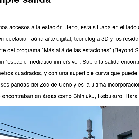
hos accesos a la estación Ueno, está situada en el lado s
modelación aúna arte digital, tecnología 3D y los resi
rte del programa “Más allá de las estaciones” (Beyond St
un “espacio mediático inmersivo”. Sobre la salida encontr
etros cuadrados, y con una superficie curva que puede
osos pandas del Zoo de Ueno y es la última incorporació
se encontraban en áreas como Shinjuku, Ikebukuro, Hara