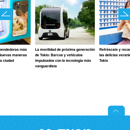
pendedoras más
La movilidad de próxima generación
Refréscate y reca
 Nuevas maneras
de Tokio: Barcos y vehículos
las delicias veran
la ciudad
impulsados con la tecnología más
Tokio
vanguardista