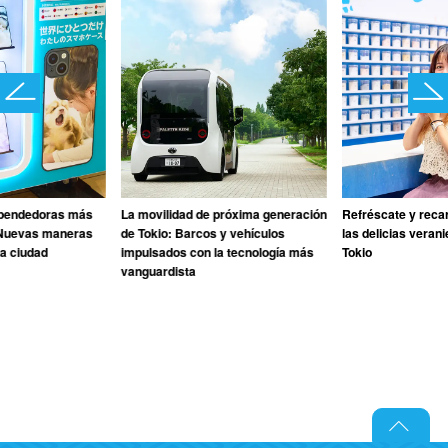
pendedoras más
La movilidad de próxima generación
Refréscate y reca
 Nuevas maneras
de Tokio: Barcos y vehículos
las delicias veran
la ciudad
impulsados con la tecnología más
Tokio
vanguardista