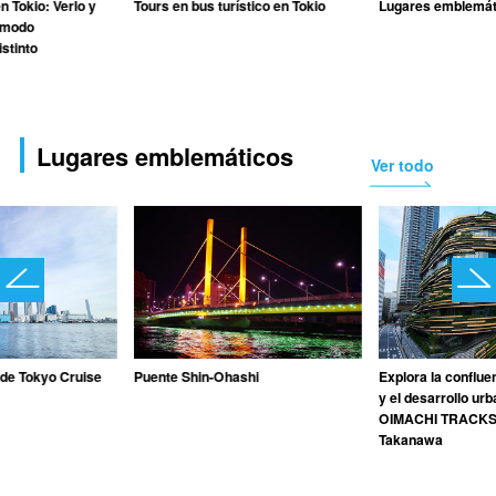
n Tokio: Verlo y
Tours en bus turístico en Tokio
Lugares emblemát
n modo
stinto
Lugares emblemáticos
Ver todo
 de Tokyo Cruise
Puente Shin-Ohashi
Explora la confluen
y el desarrollo urb
OIMACHI TRACKS
Takanawa