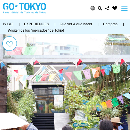
INICIO
|
EXPERIENCES
|
Qué ver & qué hacer
|
Compras
|
¡Visitemos los “mercados” de Tokio!