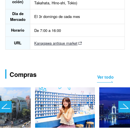
cción)
Takahata, Hino-shi, Tokio)
Día de
El 3r domingo de cada mes
Mercado
Horario
De 7:00 a 16:00
URL
Kanagawa antique market
Compras
Ver todo