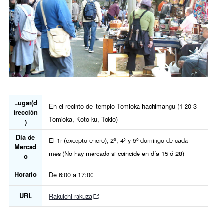
Lugar(d
En el recinto del templo Tomioka-hachimangu (1-20-3
irección
Tomioka, Koto-ku, Tokio)
)
Día de
El 1r (excepto enero), 2º, 4º y 5º domingo de cada
Mercad
mes (No hay mercado si coincide en día 15 ó 28)
o
Horario
De 6:00 a 17:00
URL
Rakuichi rakuza