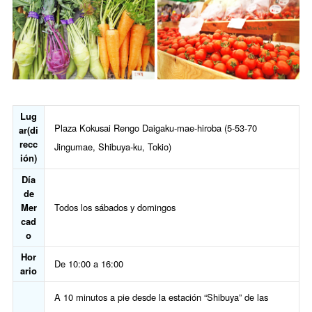
Lug
Plaza Kokusai Rengo Daigaku-mae-hiroba (5-53-70
ar(di
recc
Jingumae, Shibuya-ku, Tokio)
ión)
Día
de
Mer
Todos los sábados y domingos
cad
o
Hor
De 10:00 a 16:00
ario
A 10 minutos a pie desde la estación “Shibuya” de las