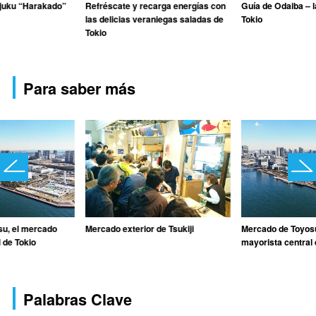
juku “Harakado”
Refréscate y recarga energías con
Guía de Odaiba – la
las delicias veraniegas saladas de
Tokio
Tokio
Para saber más
u, el mercado
Mercado exterior de Tsukiji
Mercado de Toyos
 de Tokio
mayorista central 
Palabras Clave