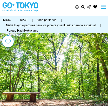
INICIO
|
SPOT
|
Zona periférica
|
Nishi Tokyo – parques para los picnics y santuarios para lo espiritual
|
Parque Hachikokuyama