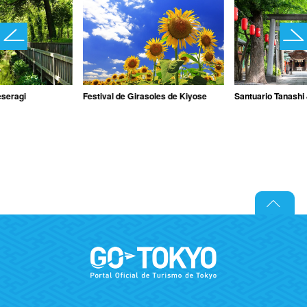
eseragi
Festival de Girasoles de Kiyose
Santuario Tanashi 