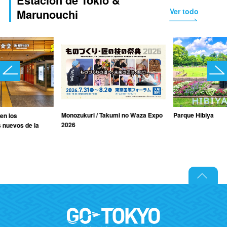
Estación de Tokio &
Ver todo
Marunouchi
Monozukuri / Takumi no Waza Expo
Parque Hibiya
 en los
2026
 nuevos de la