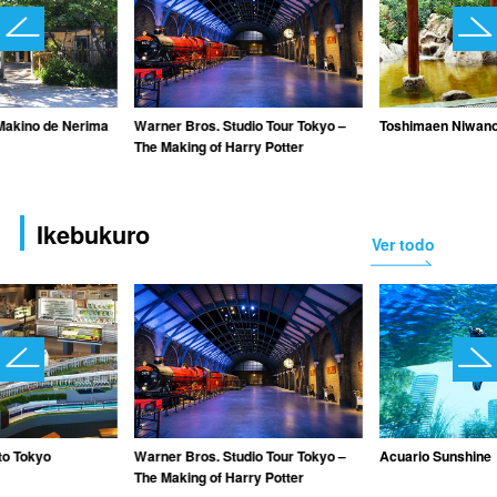
Makino de Nerima
Warner Bros. Studio Tour Tokyo –
Toshimaen Niwan
The Making of Harry Potter
Ikebukuro
Ver todo
to Tokyo
Warner Bros. Studio Tour Tokyo –
Acuario Sunshine
The Making of Harry Potter