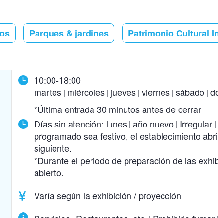
eos
Parques & jardines
Patrimonio Cultural 
10:00-18:00
martes
miércoles
jueves
viernes
sábado
d
*Última entrada 30 minutos antes de cerrar
Días sin atención:
lunes
año nuevo
Irregular
programado sea festivo, el establecimiento abrir
siguiente.
*Durante el periodo de preparación de las exhib
abierto.
Varía según la exhibición / proyección
Servicios
Restaurantes, etc.
Prohibido fumar