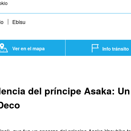
okio
io
Ebisu
Ver en el mapa
Info tránsito
dencia del príncipe Asaka: U
 Deco