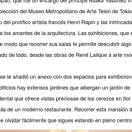
cipal), que fue un encargo del príncipe Asaka Yasuhiko tr
lección del Museo Metropolitano de Arte Teien de Tokio 
 del prolífico artista francés Henri Rapin y las intrinca
 los amantes de la arquitectura. Las exhibiciones, que e
e modo que recorrer sus salas te permite descubrir algo
ado de todo, desde las obras de René Lalique a arte mo
y se le añadió un anexo con dos espacios para exhibicio
ficios hay extensos jardines que albergan un jardín de 
cidental que ofrece vistas preciosas de los cerezos en fl
ás de un moderno restaurante. Recorrer esta mansión d
ace olvidar fácilmente que sigues estando en pleno centro