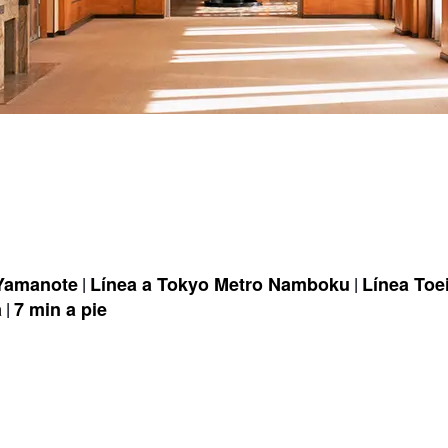
 Yamanote
Línea a Tokyo Metro Namboku
Línea Toei
a
7 min a pie