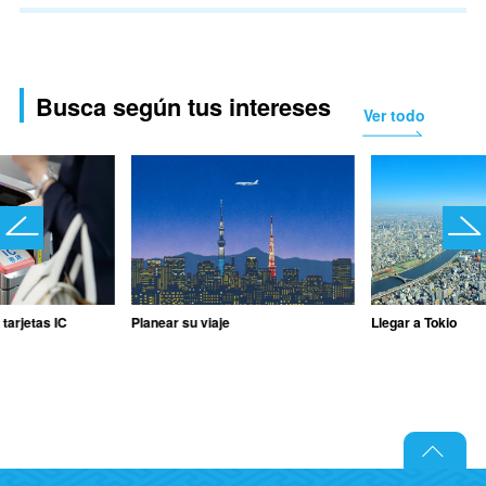
Busca según tus intereses
Ver todo
 tarjetas IC
Planear su viaje
Llegar a Tokio